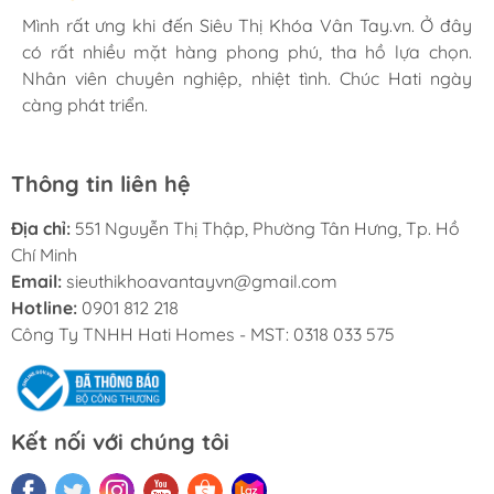
Mình rất ưng khi đến Siêu Thị Khóa Vân Tay.vn. Ở đây
Đội ngũ tư vấn của Siêu Thị Khóa Vân Tay.vn tận tình và
Mua đèn tại Siêu Thị Khóa Vân Tay.vn mình hoàn toàn
có rất nhiều mặt hàng phong phú, tha hồ lựa chọn.
tư vấn có tâm đã giúp mình chọn được mẫu đèn phù
yên tâm với chính sách bảo hành 24 tháng tại nhà. Bạn
Nhân viên chuyên nghiệp, nhiệt tình. Chúc Hati ngày
hợp với nội thất nhà mình
kĩ thuật lắp đặt rất cận thận và chu đáo
càng phát triển.
Thông tin liên hệ
Địa chỉ:
551 Nguyễn Thị Thập, Phường Tân Hưng, Tp. Hồ
Chí Minh
Email:
sieuthikhoavantayvn@gmail.com
Hotline:
0901 812 218
Công Ty TNHH Hati Homes - MST: 0318 033 575
Kết nối với chúng tôi