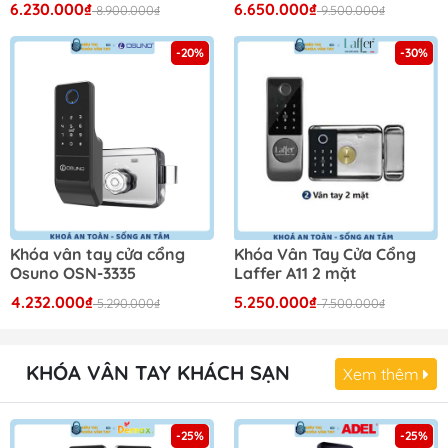
6.230.000₫
6.650.000₫
8.900.000₫
9.500.000₫
-20%
-30%
Khóa vân tay cửa cổng
Khóa Vân Tay Cửa Cổng
Osuno OSN-3335
Laffer A11 2 mặt
4.232.000₫
5.250.000₫
5.290.000₫
7.500.000₫
KHÓA VÂN TAY KHÁCH SẠN
Xem thêm
-25%
-25%