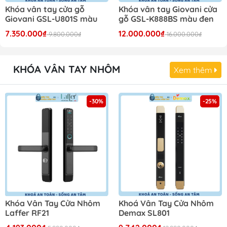
Khóa vân tay cửa gỗ
Khóa vân tay Giovani cửa
Giovani GSL-U801S màu
gỗ GSL-K888BS màu đen
bạc
bạc
7.350.000₫
12.000.000₫
9.800.000₫
16.000.000₫
KHÓA VÂN TAY NHÔM
Xem thêm
-30%
-25%
Khóa Vân Tay Cửa Nhôm
Khoá Vân Tay Cửa Nhôm
Laffer RF21
Demax SL801