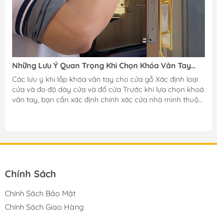
Những Lưu Ý Quan Trọng Khi Chọn Khóa Vân Tay
T
Cửa Gỗ
N
Các lưu ý khi lắp khóa vân tay cho cửa gỗ Xác định loại
C
cửa và đo độ dày cửa và đố cửa Trước khi lựa chọn khoá
d
vân tay, bạn cần xác định chính xác cửa nhà mình thuộc
t
loại cửa gỗ, cửa nhôm hay cửa sắt. Mỗi loại cửa có kết
s
cấu và khả năng chịu lực khác nhau, từ đó ảnh hưởng
a
trực tiếp đến việc chọn thân khoá và ruột khoá phù hợp.
h
Trước khi lựa chọn khoá vân tay, bạn cần xác định chính
m
xác cửa nhà mình thuộc loại cửa gỗ, cửa nhôm hay cửa
sắt. Mỗi...
Chính Sách
Chính Sách Bảo Mật
Chính Sách Giao Hàng