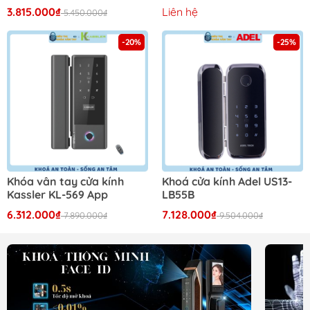
3.815.000₫
Liên hệ
5.450.000₫
-20%
-25%
Khóa vân tay cửa kính
Khoá cửa kính Adel US13-
Kassler KL-569 App
LB55B
6.312.000₫
7.128.000₫
7.890.000₫
9.504.000₫