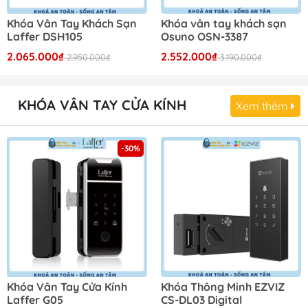
Khóa Vân Tay Khách Sạn
Khóa vân tay khách sạn
Laffer DSH105
Osuno OSN-3387
2.065.000₫
2.552.000₫
2.950.000₫
3.190.000₫
KHÓA VÂN TAY CỬA KÍNH
Xem thêm
-30%
Khóa Vân Tay Cửa Kính
Khóa Thông Minh EZVIZ
Laffer G05
CS-DL03 Digital