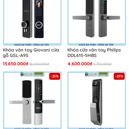
Khóa vân tay Giovani cửa
Khóa cửa vân tay Philips
gỗ GSL-A9S
DDL615-5HBS
13.650.000₫
4.600.000₫
18.200.000₫
5.750.000₫
-25%
-25%