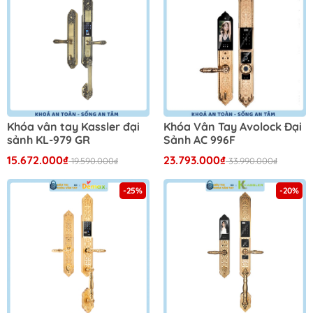
Khóa vân tay Kassler đại
Khóa Vân Tay Avolock Đại
sảnh KL-979 GR
Sảnh AC 996F
15.672.000₫
23.793.000₫
19.590.000₫
33.990.000₫
-25%
-20%