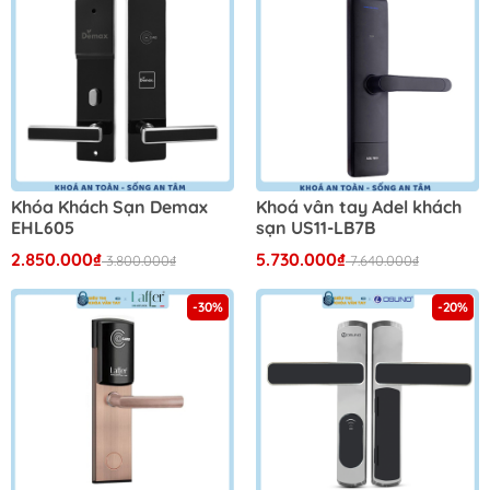
Khóa Khách Sạn Demax
Khoá vân tay Adel khách
EHL605
sạn US11-LB7B
2.850.000₫
5.730.000₫
3.800.000₫
7.640.000₫
-30%
-20%