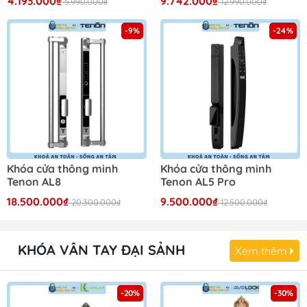
4.193.000₫
9.742.000₫
5.990.000₫
12.990.000₫
-9%
-24%
Khóa cửa thông minh
Khóa cửa thông minh
Tenon AL8
Tenon AL5 Pro
18.500.000₫
9.500.000₫
20.300.000₫
12.500.000₫
KHÓA VÂN TAY ĐẠI SẢNH
Xem thêm
-20%
-30%