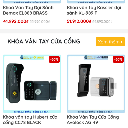
Khoá Vân Tay Đại Sảnh
Khóa vân tay Kassler đại
Demax EL888 BRASS
sảnh KL-989 F
41.992.000₫
51.912.000₫
55.990.000₫
64.890.000₫
KHÓA VÂN TAY CỬA CỔNG
Xem thêm
-30%
-30%
Khóa vân tay Hubert cửa
Khóa Vân Tay Cửa Cổng
cổng CC78 BLACK
Avolock AG 49