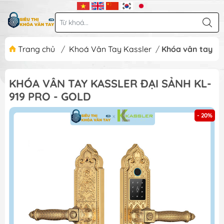
Trang chủ
/
Khoá Vân Tay Kassler
/
Khóa vân tay Ka
KHÓA VÂN TAY KASSLER ĐẠI SẢNH KL-
919 PRO - GOLD
- 20%