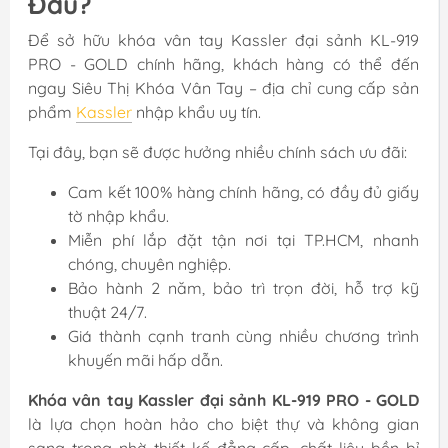
Đâu?
Để sở hữu khóa vân tay Kassler đại sảnh KL-919
PRO - GOLD chính hãng, khách hàng có thể đến
ngay Siêu Thị Khóa Vân Tay – địa chỉ cung cấp sản
phẩm
Kassler
nhập khẩu uy tín.
Tại đây, bạn sẽ được hưởng nhiều chính sách ưu đãi:
Cam kết 100% hàng chính hãng, có đầy đủ giấy
tờ nhập khẩu.
Miễn phí lắp đặt tận nơi tại TP.HCM, nhanh
chóng, chuyên nghiệp.
Bảo hành 2 năm, bảo trì trọn đời, hỗ trợ kỹ
thuật 24/7.
Giá thành cạnh tranh cùng nhiều chương trình
khuyến mãi hấp dẫn.
Khóa vân tay Kassler đại sảnh KL-919 PRO - GOLD
là lựa chọn hoàn hảo cho biệt thự và không gian
sang trọng nhờ thiết kế đẳng cấp, chất liệu bền bỉ