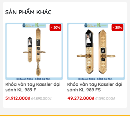
SẢN PHẨM KHÁC
- 20%
- 20%
Khóa vân tay Kassler đại
Khóa vân tay Kassler đại
sảnh KL-989 F
sảnh KL-989 FS
51.912.000₫
49.272.000₫
64.890.000₫
61.590.000₫