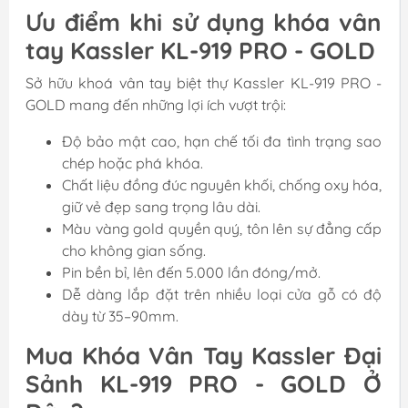
Ưu điểm khi sử dụng khóa vân
tay Kassler KL-919 PRO - GOLD
Sở hữu khoá vân tay biệt thự Kassler KL-919 PRO -
GOLD mang đến những lợi ích vượt trội:
Độ bảo mật cao, hạn chế tối đa tình trạng sao
chép hoặc phá khóa.
Chất liệu đồng đúc nguyên khối, chống oxy hóa,
giữ vẻ đẹp sang trọng lâu dài.
Màu vàng gold quyền quý, tôn lên sự đẳng cấp
cho không gian sống.
Pin bền bỉ, lên đến 5.000 lần đóng/mở.
Dễ dàng lắp đặt trên nhiều loại cửa gỗ có độ
dày từ 35–90mm.
Mua Khóa Vân Tay Kassler Đại
Sảnh KL-919 PRO - GOLD Ở