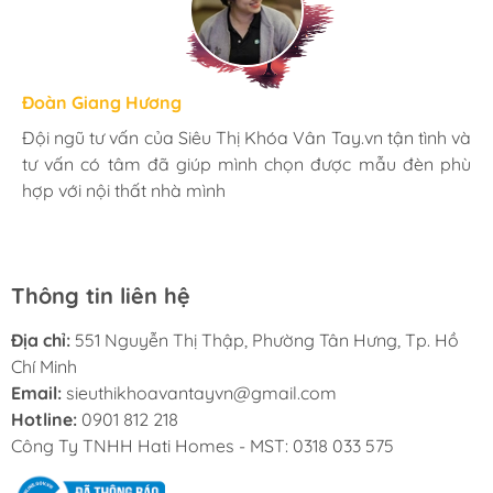
Hương Suri
Đoàn Giang Hương
Ngọc Anh
Mình rất ưng khi đến Siêu Thị Khóa Vân Tay.vn. Ở đây
Đội ngũ tư vấn của Siêu Thị Khóa Vân Tay.vn tận tình và
Mua đèn tại Siêu Thị Khóa Vân Tay.vn mình hoàn toàn
có rất nhiều mặt hàng phong phú, tha hồ lựa chọn.
tư vấn có tâm đã giúp mình chọn được mẫu đèn phù
yên tâm với chính sách bảo hành 24 tháng tại nhà. Bạn
Nhân viên chuyên nghiệp, nhiệt tình. Chúc Hati ngày
hợp với nội thất nhà mình
kĩ thuật lắp đặt rất cận thận và chu đáo
càng phát triển.
Thông tin liên hệ
Địa chỉ:
551 Nguyễn Thị Thập, Phường Tân Hưng, Tp. Hồ
Chí Minh
Email:
sieuthikhoavantayvn@gmail.com
Hotline:
0901 812 218
Công Ty TNHH Hati Homes - MST: 0318 033 575