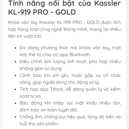
Tính năng nổi bật của Kassler
KL-919 PRO - GOLD
Khóa vân tay Kassler KL-919 PRO - GOLD được tích
hợp hàng loạt công nghệ thông minh, mang lại nhiều
tiện ích vượt trội:
Đa dạng phương thức mở khóa: vân tay, mật
mã, thẻ từ, chìa cơ, app Bluetooth.
Điều chỉnh âm lượng linh hoạt, phù hợp nhiều
không gian sử dụng.
Cảnh báo khi pin yếu hoặc gặp sự cố chức
năng, giúp người dùng chủ động xử lý.
Tích hợp app Ttlock, dễ dàng quản lý và kiểm
soát từ xa.
Báo động khi nhập sai mật khẩu nhiều lần,
đảm bảo an toàn tuyệt đối.
Chống ẩm, chống bụi hiệu quả, tăng độ bền và
tuổi thọ sản phẩm.