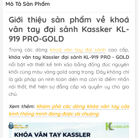
Mô Tả Sản Phẩm
Giới thiệu sản phẩm về khoá
vân tay đại sảnh Kassker KL-
919 PRO-GOLD
Trong các dòng
khoá vân tay đại sảnh
cao cấp,
khóa vân tay Kassler đại sảnh KL-919 PRO - GOLD
nổi bật với thiết kế tinh xảo bằng đồng đúc nguyên
khối cùng màu vàng gold sang trọng. Đây không chỉ
là giải pháp an ninh toàn diện mà còn là điểm nhấn
nội thất, thể hiện sự đẳng cấp và quyền uy cho gia
chủ.
Xem thêm:
Khám phá các dòng khóa vân tay cửa
kính thông minh đang được ưa chuộng