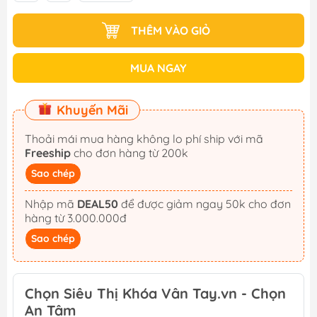
THÊM VÀO GIỎ
MUA NGAY
Khuyến Mãi
Thoải mái mua hàng không lo phí ship với mã
Freeship
cho đơn hàng từ 200k
Sao chép
Nhập mã
DEAL50
để được giảm ngay 50k cho đơn
hàng từ 3.000.000đ
Sao chép
Chọn Siêu Thị Khóa Vân Tay.vn - Chọn
An Tâm