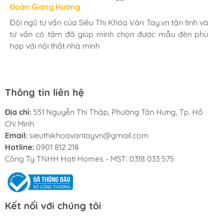
Hương Suri
Đoàn Giang Hương
Ngọc Anh
Mình rất ưng khi đến Siêu Thị Khóa Vân Tay.vn. Ở đây
Đội ngũ tư vấn của Siêu Thị Khóa Vân Tay.vn tận tình và
Mua đèn tại Siêu Thị Khóa Vân Tay.vn mình hoàn toàn
có rất nhiều mặt hàng phong phú, tha hồ lựa chọn.
tư vấn có tâm đã giúp mình chọn được mẫu đèn phù
yên tâm với chính sách bảo hành 24 tháng tại nhà. Bạn
Nhân viên chuyên nghiệp, nhiệt tình. Chúc Hati ngày
hợp với nội thất nhà mình
kĩ thuật lắp đặt rất cận thận và chu đáo
càng phát triển.
Thông tin liên hệ
Địa chỉ:
551 Nguyễn Thị Thập, Phường Tân Hưng, Tp. Hồ
Chí Minh
Email:
sieuthikhoavantayvn@gmail.com
Hotline:
0901 812 218
Công Ty TNHH Hati Homes - MST: 0318 033 575
Kết nối với chúng tôi