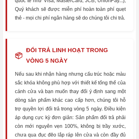
quốc tế như Visa, MasterCard, JCB, UnionPay...),
Quý khách sẽ được miễn phí hoàn toàn phí quẹt
thẻ - mọi chi phí ngân hàng sẽ do chúng tôi chi trả.
ĐỔI TRẢ LINH HOẠT TRONG
📦
VÒNG 5 NGÀY
Nếu sau khi nhận hàng nhưng cấu trúc hoặc màu
sắc khóa không phù hợp với thiết kế tổng thể của
cánh cửa và bạn muốn thay đổi ý định sang một
dòng sản phẩm khác cao cấp hơn, chúng tôi hỗ
trợ quyền lợi đổi trả trong vòng 5 ngày. Điều kiện
áp dụng cực kỳ đơn giản: Sản phẩm đổi trả phải
còn mới nguyên vẹn 100%, không bị trầy xước,
chưa qua đục đẽo lắp ráp lên cửa và còn đầy đủ