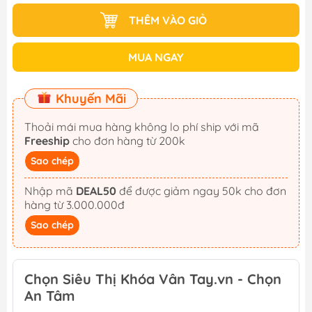
THÊM VÀO GIỎ
MUA NGAY
Khuyến Mãi
Thoải mái mua hàng không lo phí ship với mã
Freeship
cho đơn hàng từ 200k
Sao chép
Nhập mã
DEAL50
để được giảm ngay 50k cho đơn
hàng từ 3.000.000đ
Sao chép
Chọn Siêu Thị Khóa Vân Tay.vn - Chọn
An Tâm