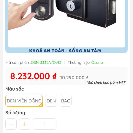
Mã sản phẩm:
OSN-3335A/DVD
|
Thương hiệu:
Osuno
8.232.000 ₫
10.290.000 ₫
*Giá chưa bao gồm VAT
Màu sắc
ĐEN VIỀN ĐỒNG
ĐEN
BẠC
Số lượng: