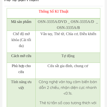
Thông Số Kĩ Thuật
Mã
sản phẩm
OSN-3335A/DVD _ OSN-3335A/D _
OSN-3335A/B
Chế độ mở
Vân tay, Thẻ từ, Chìa cơ, Điều khiển
khóa (Cài tối
đa)
Cách mở cửa
Tự động
Phù hợp cho
Cửa sắt gia đình, chung cư
cửa
Công nghệ vân tay cảm biến bán
Tính năng ưu
dẫn 2 chiều, nhận diện cực nhanh
việt
<0.1s.
Thẻ từ tần số cao tương thích với