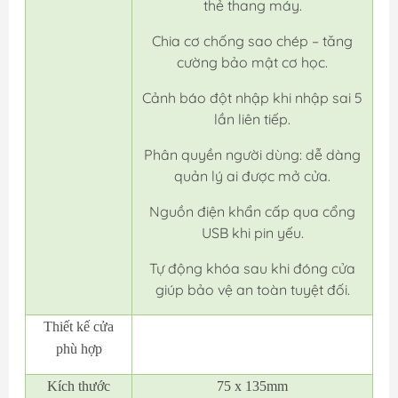
thẻ thang máy.
Chia cơ chống sao chép – tăng
cường bảo mật cơ học.
Cảnh báo đột nhập khi nhập sai 5
lần liên tiếp.
Phân quyền người dùng: dễ dàng
quản lý ai được mở cửa.
Nguồn điện khẩn cấp qua cổng
USB khi pin yếu.
Tự động khóa sau khi đóng cửa
giúp bảo vệ an toàn tuyệt đối.
Thiết kế cửa
phù hợp
Kích thước
75 x 135mm