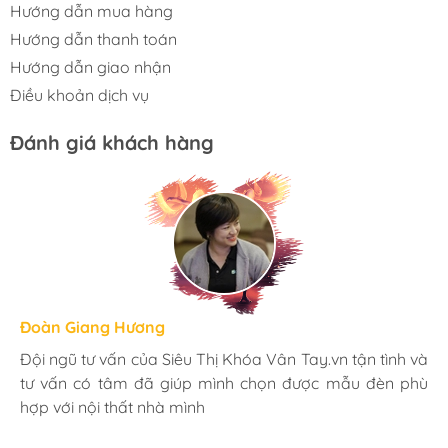
Hướng dẫn mua hàng
Hướng dẫn thanh toán
Hướng dẫn giao nhận
Điều khoản dịch vụ
Đánh giá khách hàng
Hương Suri
Đoàn Giang Hương
Ngọc Anh
Mình rất ưng khi đến Siêu Thị Khóa Vân Tay.vn. Ở đây
Đội ngũ tư vấn của Siêu Thị Khóa Vân Tay.vn tận tình và
Mua đèn tại Siêu Thị Khóa Vân Tay.vn mình hoàn toàn
có rất nhiều mặt hàng phong phú, tha hồ lựa chọn.
tư vấn có tâm đã giúp mình chọn được mẫu đèn phù
yên tâm với chính sách bảo hành 24 tháng tại nhà. Bạn
Nhân viên chuyên nghiệp, nhiệt tình. Chúc Hati ngày
hợp với nội thất nhà mình
kĩ thuật lắp đặt rất cận thận và chu đáo
càng phát triển.