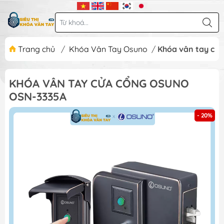
Trang chủ
/
Khóa Vân Tay Osuno
/
Khóa vân tay cử
KHÓA VÂN TAY CỬA CỔNG OSUNO
OSN-3335A
- 20%