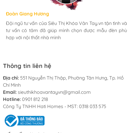
Hương Suri
Đoàn Giang Hương
Ngọc Anh
Mình rất ưng khi đến Siêu Thị Khóa Vân Tay.vn. Ở đây
Đội ngũ tư vấn của Siêu Thị Khóa Vân Tay.vn tận tình và
Mua đèn tại Siêu Thị Khóa Vân Tay.vn mình hoàn toàn
có rất nhiều mặt hàng phong phú, tha hồ lựa chọn.
tư vấn có tâm đã giúp mình chọn được mẫu đèn phù
yên tâm với chính sách bảo hành 24 tháng tại nhà. Bạn
Nhân viên chuyên nghiệp, nhiệt tình. Chúc Hati ngày
hợp với nội thất nhà mình
kĩ thuật lắp đặt rất cận thận và chu đáo
càng phát triển.
Thông tin liên hệ
Địa chỉ:
551 Nguyễn Thị Thập, Phường Tân Hưng, Tp. Hồ
Chí Minh
Email:
sieuthikhoavantayvn@gmail.com
Hotline:
0901 812 218
Công Ty TNHH Hati Homes - MST: 0318 033 575