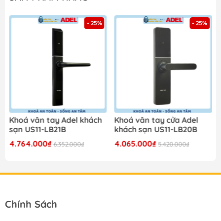
- 25%
- 25%
Khoá vân tay Adel khách
Khoá vân tay cửa Adel
sạn US11-LB21B
khách sạn US11-LB20B
4.764.000₫
4.065.000₫
6.352.000₫
5.420.000₫
Chính Sách