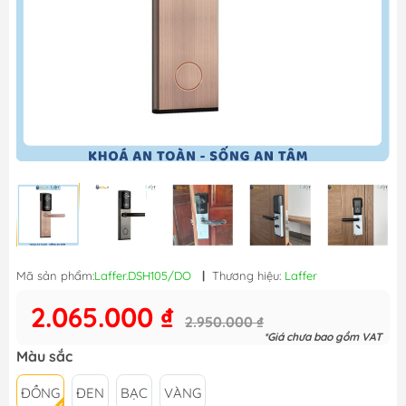
Mã sản phẩm:
Laffer.DSH105/DO
|
Thương hiệu:
Laffer
2.065.000 ₫
2.950.000 ₫
*Giá chưa bao gồm VAT
Màu sắc
ĐỒNG
ĐEN
BẠC
VÀNG