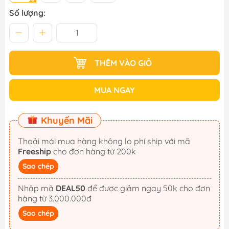
Số lượng:
THÊM VÀO GIỎ
MUA NGAY
Khuyến Mãi
Thoải mái mua hàng không lo phí ship với mã
Freeship
cho đơn hàng từ 200k
Sao chép
Nhập mã
DEAL50
để được giảm ngay 50k cho đơn
hàng từ 3.000.000đ
Sao chép