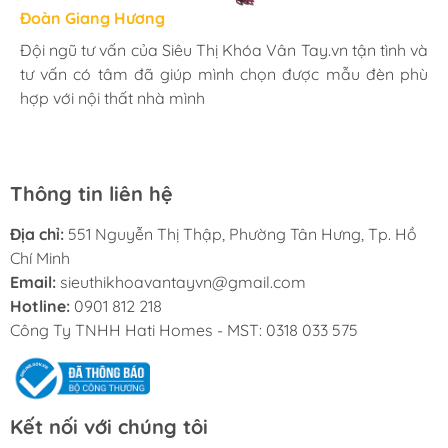
Hương Suri
Đoàn Giang Hương
Ngọc Anh
Mình rất ưng khi đến Siêu Thị Khóa Vân Tay.vn. Ở đây
Đội ngũ tư vấn của Siêu Thị Khóa Vân Tay.vn tận tình và
Mua đèn tại Siêu Thị Khóa Vân Tay.vn mình hoàn toàn
có rất nhiều mặt hàng phong phú, tha hồ lựa chọn.
tư vấn có tâm đã giúp mình chọn được mẫu đèn phù
yên tâm với chính sách bảo hành 24 tháng tại nhà. Bạn
Nhân viên chuyên nghiệp, nhiệt tình. Chúc Hati ngày
hợp với nội thất nhà mình
kĩ thuật lắp đặt rất cận thận và chu đáo
càng phát triển.
Thông tin liên hệ
Địa chỉ:
551 Nguyễn Thị Thập, Phường Tân Hưng, Tp. Hồ
Chí Minh
Email:
sieuthikhoavantayvn@gmail.com
Hotline:
0901 812 218
Công Ty TNHH Hati Homes - MST: 0318 033 575
Kết nối với chúng tôi