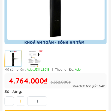
Mã sản phẩm:
Adel.US11-LB21B
|
Thương hiệu:
Adel
4.764.000₫
6.352.000₫
*Giá chưa bao gồm VAT
Số lượng: