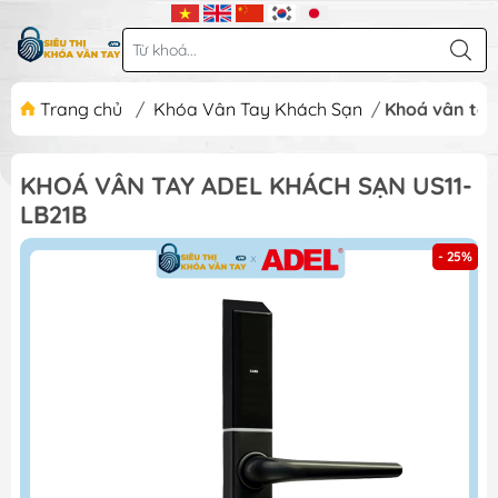
Trang chủ
/
Khóa Vân Tay Khách Sạn
/
Khoá vân tay
KHOÁ VÂN TAY ADEL KHÁCH SẠN US11-
LB21B
- 25%