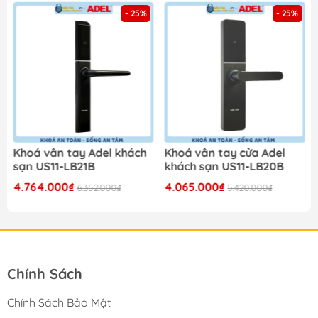
- 25%
- 25%
Khoá vân tay Adel khách
Khoá vân tay cửa Adel
sạn US11-LB21B
khách sạn US11-LB20B
4.764.000₫
4.065.000₫
6.352.000₫
5.420.000₫
Chính Sách
Chính Sách Bảo Mật