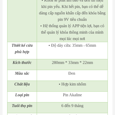
• Khóa sẽ phát âm báo và đèn tín hiệu
khi pin yếu. Khi hết pin, bạn có thể dễ
dàng cấp nguồn khẩn cấp đến khóa bằng
pin 9V tiêu chuẩn
• Hệ thống quản lý APP tiện lợi, bạn có
thể quản lý khóa thông minh của mình
mọi lúc mọi nơi
Thiết kế cửa
• Độ dày cửa: 35mm - 65mm
phù hợp
Kích thước
280mm * 33mm * 22mm
Màu sắc
Đen
Chất liệu
• Hợp kim nhôm
Loại pin
Pin Akaline
Tuổi thọ pin
6 đến 9 tháng