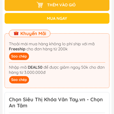
THÊM VÀO GIỎ
MUA NGAY
Khuyến Mãi
Thoải mái mua hàng không lo phí ship với mã
Freeship
cho đơn hàng từ 200k
Sao chép
Nhập mã
DEAL50
để được giảm ngay 50k cho đơn
hàng từ 3.000.000đ
Sao chép
Chọn Siêu Thị Khóa Vân Tay.vn - Chọn
An Tâm