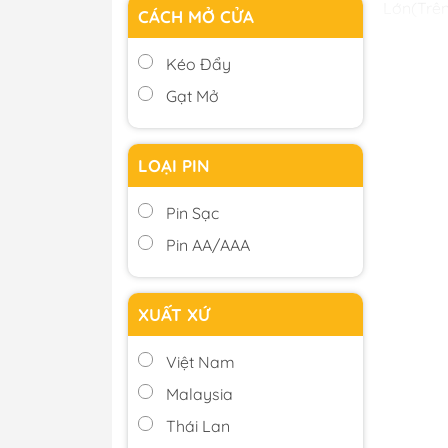
Lớn(Tr
CÁCH MỞ CỬA
Cách 
Kéo Đẩy
Kéo Đẩy
Gạt Mở
Loại Pi
Pin Sạc,
LOẠI PIN
Xuất X
Pin Sạc
Việt Nam
Pin AA/AAA
Chống
Có, Khô
XUẤT XỨ
Loại c
Việt Nam
Cửa Gỗ,
Malaysia
Thái Lan