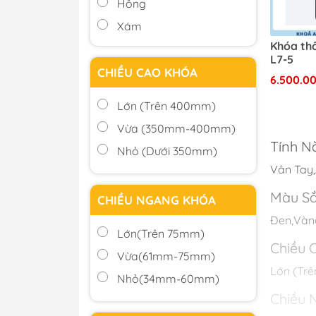
Hồng
Xám
Khóa th
Bạc
L7-5
Khác
CHIỀU CAO KHÓA
6.500.0
Lớn (Trên 400mm)
Vừa (350mm-400mm)
Tính N
Nhỏ (Dưới 350mm)
Vân Tay,
Màu S
CHIỀU NGANG KHÓA
Đen,Vàn
Lớn(Trên 75mm)
Chiều 
Vừa(61mm-75mm)
Lớn (Tr
Nhỏ(34mm-60mm)
Chiều 