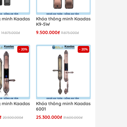
g minh Kaadas
Khóa thông minh Kaadas
K9-5W
₫
9.500.000₫
14.875.000₫
11.875.000₫
- 20%
- 20%
g minh Kaadas
Khóa thông minh Kaadas
6001
₫
25.300.000₫
20.500.000₫
31.600.000₫