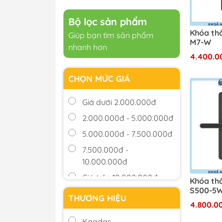
Khóa Khách Sạn (61)
Bộ lọc sản phẩm
Khóa Cửa Phòng (19)
Khóa th
Giúp bạn tìm sản phẩm
Khóa Cơ (5)
M7-W
nhanh hơn
4.400.0
CHỌN MỨC GIÁ
Giá dưới 2.000.000đ
2.000.000đ - 5.000.000đ
5.000.000đ - 7.500.000đ
7.500.000đ -
10.000.000đ
Giá trên 10.000.000đ
Khóa th
S500-5
THƯƠNG HIỆU
4.800.0
Kaadas