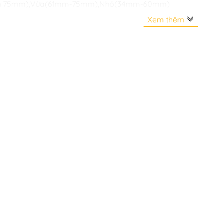
ên 75mm),Vừa(61mm-75mm),Nhỏ(34mm-60mm)
Xem thêm
Mở Cửa
,Gạt Mở
n
Pin AA/AAA
ứ
,Malaysia,Thái Lan,Hàn Quốc,Trung Quốc
 Nước
ng
ửa
Cửa Nhôm,Cửa Kính,Cửa Đại Sảnh,Cửa Phòng,Cửa Cổng,Khác