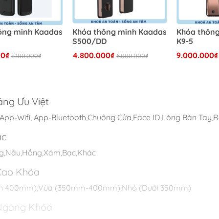
ông minh Kaadas
Khóa thông minh Kaadas
Khóa thôn
S500/DD
K9-5
00₫
4.800.000₫
9.000.000₫
8.100.000₫
6.000.000₫
ăng Ưu Việt
App-Wifi, App-Bluetooth,Chuông Cửa,Face ID,Lòng Bàn Tay,
ắc
g,Nâu,Hồng,Xám,Bạc,Khác
Cao Khóa
ên 400mm),Vừa (350mm-400mm),Nhỏ (Dưới 350mm)
Ngang Khóa