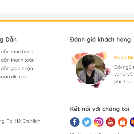
g Dẫn
Đánh giá khách hàng
 dẫn mua hàng
Hương S
Đoàn Gi
Ngọc An
dẫn thanh toán
Mình rất
Đội ngũ 
Mua đèn
dẫn giao nhận
có rất n
và tư v
toàn yên
hoản dịch vụ
Nhân viê
phù hợp 
nhà. Bạn 
càng phát
Kết nối với chúng tôi
g, Tp. Hồ Chí Minh