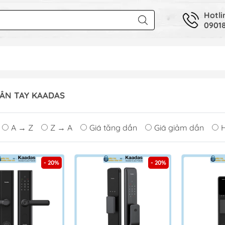
Hotli
09018
ÂN TAY KAADAS
A → Z
Z → A
Giá tăng dần
Giá giảm dần
- 20%
- 20%