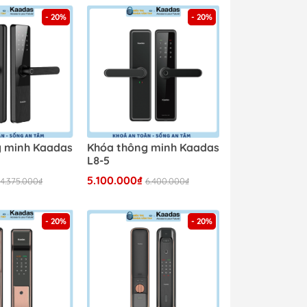
- 20%
- 20%
g minh Kaadas
Khóa thông minh Kaadas
L8-5
5.100.000₫
4.375.000₫
6.400.000₫
- 20%
- 20%