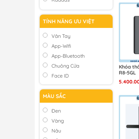
TÍNH NĂNG ƯU VIỆT
Vân Tay
App-Wifi
App-Bluetooth
Chuông Cửa
Khóa th
R8-5GL
Face ID
5.400.0
Lòng Bàn Tay
Remote
MÀU SẮC
Thẻ Từ
Đen
Mã Số
Vàng
Chìa Khóa Cơ
Nâu