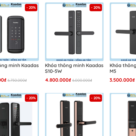
- 20%
- 20%
ông minh Kaadas
Khóa thông minh Kaadas
Khóa thôn
S10-5W
M5
00₫
4.800.000₫
3.500.000₫
6.750.000₫
6.000.000₫
- 20%
- 20%