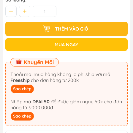
THÊM VÀO GIỎ
MUA NGAY
Khuyến Mãi
Thoải mái mua hàng không lo phí ship với mã
Freeship
cho đơn hàng từ 200k
Sao chép
Nhập mã
DEAL50
để được giảm ngay 50k cho đơn
hàng từ 3.000.000đ
Sao chép