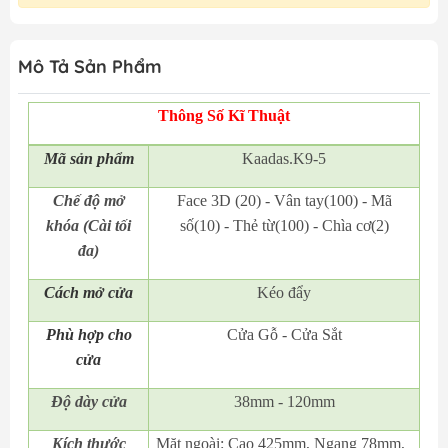
Mô Tả Sản Phẩm
Thông Số Kĩ Thuật
Mã
sản phẩm
Kaadas.K9-5
Chế độ mở
Face 3D (20) - Vân tay(100) - Mã
khóa (Cài tối
số(10) - Thẻ từ(100) - Chìa cơ(2)
đa)
Cách mở cửa
Kéo đẩy
Phù hợp cho
Cửa Gỗ - Cửa Sắt
cửa
Độ dày cửa
38mm - 120mm
Kích thước
Mặt ngoài: Cao 425mm, Ngang 78mm,