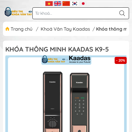
Trang chủ
/
Khoá Vân Tay Kaadas
/
Khóa thông min
KHÓA THÔNG MINH KAADAS K9-5
- 20%