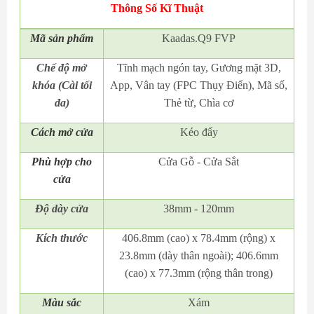
Thông Số Kĩ Thuật
Mã
sản phẩm
Kaadas.Q9 FVP
Chế độ mở
Tĩnh mạch ngón tay, Gương mặt 3D,
khóa (Cài tối
App, Vân tay (FPC Thụy Điển), Mã số,
đa)
Thẻ từ, Chìa cơ
Cách mở cửa
Kéo đẩy
Phù hợp cho
Cửa Gỗ - Cửa Sắt
cửa
Độ dày cửa
38mm - 120mm
Kích thước
406.8mm (cao) x 78.4mm (rộng) x
23.8mm (dày thân ngoài); 406.6mm
(cao) x 77.3mm (rộng thân trong)
Màu sắc
Xám