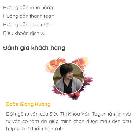
Hướng dẫn mua hàng
Hướng dẫn thanh toán
Hướng dẫn giao nhận
Điều khoản dịch vụ
Đánh giá khách hàng
Hương Suri
Đoàn Giang Hương
Ngọc Anh
Mình rất ưng khi đến Siêu Thị Khóa Vân Tay.vn. Ở đây
Đội ngũ tư vấn của Siêu Thị Khóa Vân Tay.vn tận tình và
Mua đèn tại Siêu Thị Khóa Vân Tay.vn mình hoàn toàn
có rất nhiều mặt hàng phong phú, tha hồ lựa chọn.
tư vấn có tâm đã giúp mình chọn được mẫu đèn phù
yên tâm với chính sách bảo hành 24 tháng tại nhà. Bạn
Nhân viên chuyên nghiệp, nhiệt tình. Chúc Hati ngày
hợp với nội thất nhà mình
kĩ thuật lắp đặt rất cận thận và chu đáo
càng phát triển.