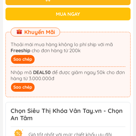
MUA NGAY
Khuyến Mãi
Thoải mái mua hàng không lo phí ship với mã
Freeship
cho đơn hàng từ 200k
Sao chép
Nhập mã
DEAL50
để được giảm ngay 50k cho đơn
hàng từ 3.000.000đ
Sao chép
Chọn Siêu Thị Khóa Vân Tay.vn - Chọn
An Tâm
Giá tốt nhất với mức chiết khấu ưu đãi