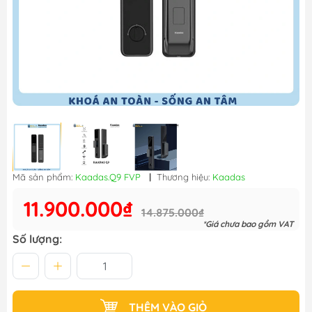
Mã sản phẩm:
Kaadas.Q9 FVP
|
Thương hiệu:
Kaadas
11.900.000₫
14.875.000₫
*Giá chưa bao gồm VAT
Số lượng:
THÊM VÀO GIỎ