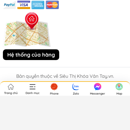
Hệ thống của hàng
Bản quyền thuộc về Siêu Thị Khóa Vân Tay.vn.
Trang chủ
Danh mục
Phone
Zalo
Messenger
Map