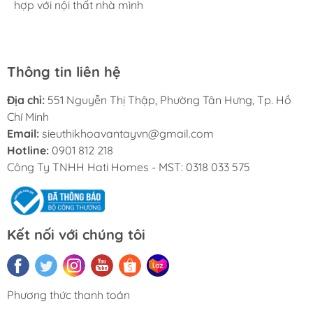
Nhân viên chuyên nghiệp, nhiệt tình. Chúc Hati ngày
hợp với nội thất nhà mình
kĩ thuật lắp đặt rất cận thận và chu đáo
càng phát triển.
Thông tin liên hệ
Địa chỉ:
551 Nguyễn Thị Thập, Phường Tân Hưng, Tp. Hồ
Chí Minh
Email:
sieuthikhoavantayvn@gmail.com
Hotline:
0901 812 218
Công Ty TNHH Hati Homes - MST: 0318 033 575
Kết nối với chúng tôi
Phương thức thanh toán