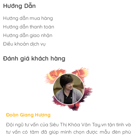
Hướng Dẫn
Hướng dẫn mua hàng
Hướng dẫn thanh toán
Hướng dẫn giao nhận
Điều khoản dịch vụ
Đánh giá khách hàng
Hương Suri
Đoàn Giang Hương
Ngọc Anh
Mình rất ưng khi đến Siêu Thị Khóa Vân Tay.vn. Ở đây
Đội ngũ tư vấn của Siêu Thị Khóa Vân Tay.vn tận tình và
Mua đèn tại Siêu Thị Khóa Vân Tay.vn mình hoàn toàn
có rất nhiều mặt hàng phong phú, tha hồ lựa chọn.
tư vấn có tâm đã giúp mình chọn được mẫu đèn phù
yên tâm với chính sách bảo hành 24 tháng tại nhà. Bạn