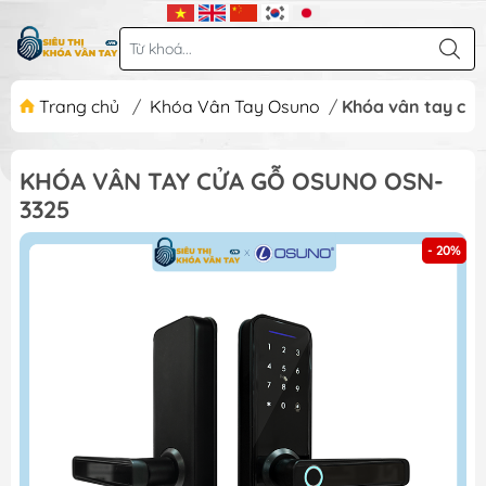
Trang chủ
/
Khóa Vân Tay Osuno
/
Khóa vân tay cử
KHÓA VÂN TAY CỬA GỖ OSUNO OSN-
3325
- 20%