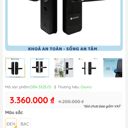
Mã sản phẩm:
OSN-3325/D
|
Thương hiệu:
Osuno
3.360.000 ₫
4.200.000 ₫
*Giá chưa bao gồm VAT
Màu sắc
ĐEN
BẠC