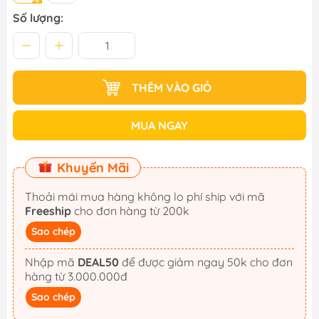
Số lượng:
THÊM VÀO GIỎ
MUA NGAY
Khuyến Mãi
Thoải mái mua hàng không lo phí ship với mã
Freeship
cho đơn hàng từ 200k
Sao chép
Nhập mã
DEAL50
để được giảm ngay 50k cho đơn
hàng từ 3.000.000đ
Sao chép