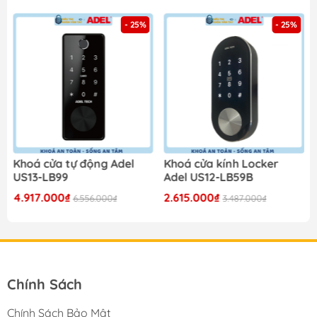
- 25%
- 25%
Khoá cửa tự động Adel
Khoá cửa kính Locker
US13-LB99
Adel US12-LB59B
4.917.000₫
2.615.000₫
6.556.000₫
3.487.000₫
Chính Sách
Chính Sách Bảo Mật