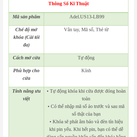
Thông Số Kĩ Thuật
Mã
sản phẩm
Adel.US13-LB99
Chế độ mở
Vân tay, Mã số, Thẻ từ
khóa (Cài tối
đa)
Cách mở cửa
Tự động
Phù hợp cho
Kính
cửa
Tính năng ưu
• Tự động khóa khi cửa được đóng hoàn
việt
toàn
• Có thể nhập mã số ảo trước và sau mã
số thật của bạn
• Khóa sẽ phát âm báo và đèn tín hiệu
khi pin yếu. Khi hết pin, bạn có thể dễ
dàng cấp nguồn khẩn cấp đến khóa bằng