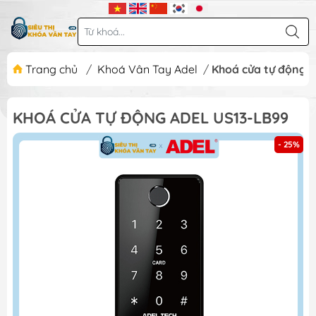
Trang chủ
/
Khoá Vân Tay Adel
/
Khoá cửa tự động A
KHOÁ CỬA TỰ ĐỘNG ADEL US13-LB99
- 25%