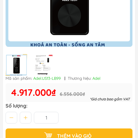
Mã sản phẩm:
Adel.US13-LB99
|
Thương hiệu:
Adel
4.917.000₫
6.556.000₫
*Giá chưa bao gồm VAT
Số lượng:
THÊM VÀO GIỎ