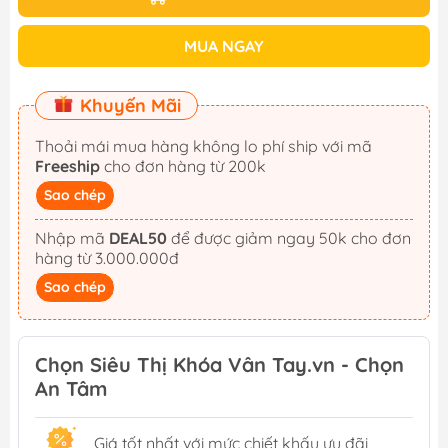
MUA NGAY
Khuyến Mãi
Thoải mái mua hàng không lo phí ship với mã
Freeship
cho đơn hàng từ 200k
Sao chép
Nhập mã
DEAL50
để được giảm ngay 50k cho đơn
hàng từ 3.000.000đ
Sao chép
Chọn Siêu Thị Khóa Vân Tay.vn - Chọn
An Tâm
Giá tốt nhất với mức chiết khấu ưu đãi