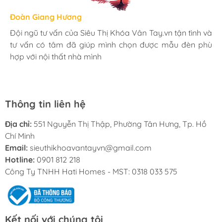
Hương Suri
Đoàn Giang Hương
Ngọc Anh
Mình rất ưng khi đến Siêu Thị Khóa Vân Tay.vn. Ở đây
Đội ngũ tư vấn của Siêu Thị Khóa Vân Tay.vn tận tình và
Mua đèn tại Siêu Thị Khóa Vân Tay.vn mình hoàn toàn
có rất nhiều mặt hàng phong phú, tha hồ lựa chọn.
tư vấn có tâm đã giúp mình chọn được mẫu đèn phù
yên tâm với chính sách bảo hành 24 tháng tại nhà. Bạn
Nhân viên chuyên nghiệp, nhiệt tình. Chúc Hati ngày
hợp với nội thất nhà mình
kĩ thuật lắp đặt rất cận thận và chu đáo
càng phát triển.
Thông tin liên hệ
Địa chỉ:
551 Nguyễn Thị Thập, Phường Tân Hưng, Tp. Hồ
Chí Minh
Email:
sieuthikhoavantayvn@gmail.com
Hotline:
0901 812 218
Công Ty TNHH Hati Homes - MST: 0318 033 575
Kết nối với chúng tôi