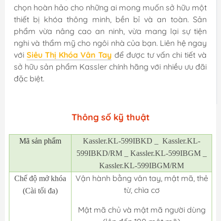
chọn hoàn hảo cho những ai mong muốn sở hữu một
thiết bị khóa thông minh, bền bỉ và an toàn. Sản
phẩm vừa nâng cao an ninh, vừa mang lại sự tiện
nghi và thẩm mỹ cho ngôi nhà của bạn. Liên hệ ngay
với
Siêu Thị Khóa Vân Tay
để được tư vấn chi tiết và
sở hữu sản phẩm Kassler chính hãng với nhiều ưu đãi
đặc biệt.
Thông số kỹ thuật
Mã
sản phẩm
Kassler.KL-599IBKD _ Kassler.KL-
599IBKD/RM _ Kassler.KL-599IBGM _
Kassler.KL-599IBGM/RM
Vận hành bằng vân tay, mật mã, thẻ
Chế độ mở khóa
từ, chìa cơ
(Cài tối đa)
Mật mã chủ và mật mã người dùng