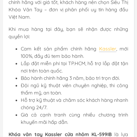
chính hãng với giá tốt, khách hàng nên chọn Siêu Thị
Khóa Vân Tay – đơn vị phân phối uy tín hàng đầu
Việt Nam.
Khi mua hàng tại đây, bạn sẽ nhận được những
quyền lợi:
Cam kết sản phẩm chính hãng
Kassler
, mới
100%, đầy đủ tem bảo hành.
Lắp đặt miễn phí tại TP.HCM, hỗ trợ lắp đặt tận
nơi trên toàn quốc.
Bảo hành chính hãng 3 năm, bảo trì trọn đời.
Đội ngũ kỹ thuật viên chuyên nghiệp, thi công
thẩm mỹ, an toàn.
Hỗ trợ kỹ thuật và chăm sóc khách hàng nhanh
chóng 24/7.
Giá cả cạnh tranh cùng nhiều chương trình
khuyến mãi hấp dẫn.
Khóa vân tay Kassler cửa nhôm KL-599IB
là lựa