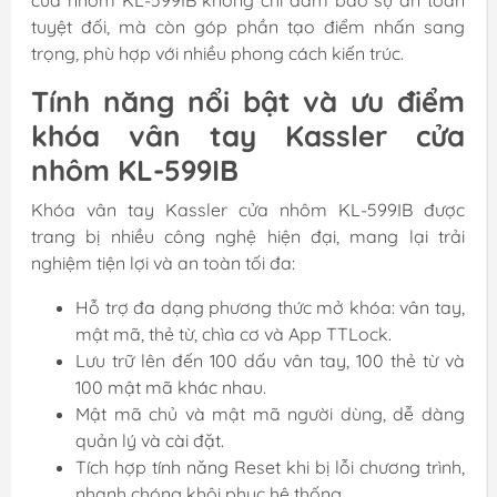
tuyệt đối, mà còn góp phần tạo điểm nhấn sang
trọng, phù hợp với nhiều phong cách kiến trúc.
Tính năng nổi bật và ưu điểm
khóa vân tay Kassler cửa
nhôm KL-599IB
Khóa vân tay Kassler cửa nhôm KL-599IB được
trang bị nhiều công nghệ hiện đại, mang lại trải
nghiệm tiện lợi và an toàn tối đa:
Hỗ trợ đa dạng phương thức mở khóa: vân tay,
mật mã, thẻ từ, chìa cơ và App TTLock.
Lưu trữ lên đến 100 dấu vân tay, 100 thẻ từ và
100 mật mã khác nhau.
Mật mã chủ và mật mã người dùng, dễ dàng
quản lý và cài đặt.
Tích hợp tính năng Reset khi bị lỗi chương trình,
nhanh chóng khôi phục hệ thống.