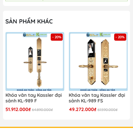
SẢN PHẨM KHÁC
- 20%
- 20%
Khóa vân tay Kassler đại
Khóa vân tay Kassler đại
K
sảnh KL-989 F
sảnh KL-989 FS
s
51.912.000₫
49.272.000₫
3
64.890.000₫
61.590.000₫