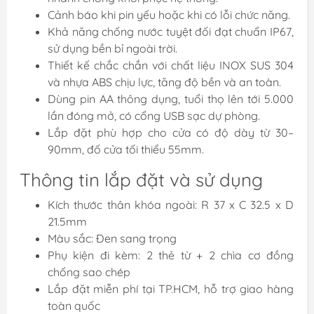
Cảnh báo khi pin yếu hoặc khi có lỗi chức năng.
Khả năng chống nước tuyệt đối đạt chuẩn IP67,
sử dụng bền bỉ ngoài trời.
Thiết kế chắc chắn với chất liệu INOX SUS 304
và nhựa ABS chịu lực, tăng độ bền và an toàn.
Dùng pin AA thông dụng, tuổi thọ lên tới 5.000
lần đóng mở, có cổng USB sạc dự phòng.
Lắp đặt phù hợp cho cửa có độ dày từ 30–
90mm, đố cửa tối thiểu 55mm.
Thông tin lắp đặt và sử dụng
Kích thước thân khóa ngoài: R 37 x C 32.5 x D
21.5mm
Màu sắc: Đen sang trọng
Phụ kiện đi kèm: 2 thẻ từ + 2 chìa cơ đồng
chống sao chép
Lắp đặt miễn phí tại TP.HCM, hỗ trợ giao hàng
toàn quốc