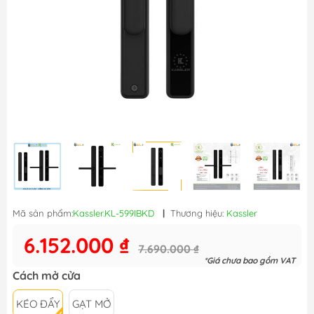
Mã sản phẩm:
Kassler.KL-599IBKD
|
Thương hiệu:
Kassler
6.152.000 ₫
7.690.000 ₫
*Giá chưa bao gồm VAT
Cách mở cửa
KÉO ĐẨY
GẠT MỞ