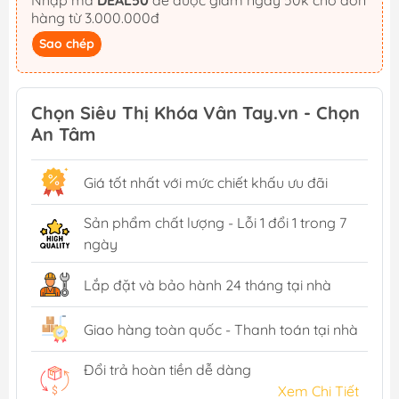
Nhập mã
DEAL50
để được giảm ngay 50k cho đơn
hàng từ 3.000.000đ
Sao chép
Chọn Siêu Thị Khóa Vân Tay.vn - Chọn
An Tâm
Giá tốt nhất với mức chiết khấu ưu đãi
Sản phẩm chất lượng - Lỗi 1 đổi 1 trong 7
ngày
Lắp đặt và bảo hành 24 tháng tại nhà
Giao hàng toàn quốc - Thanh toán tại nhà
Đổi trả hoàn tiền dễ dàng
Xem Chi Tiết