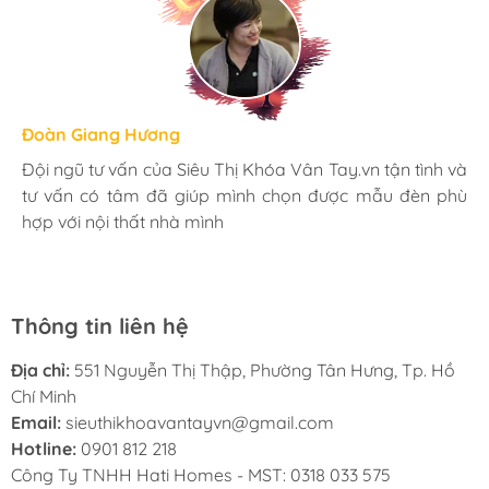
Hương Suri
Đoàn Giang Hương
Ngọc Anh
Mình rất ưng khi đến Siêu Thị Khóa Vân Tay.vn. Ở đây
Đội ngũ tư vấn của Siêu Thị Khóa Vân Tay.vn tận tình và
Mua đèn tại Siêu Thị Khóa Vân Tay.vn mình hoàn toàn
có rất nhiều mặt hàng phong phú, tha hồ lựa chọn.
tư vấn có tâm đã giúp mình chọn được mẫu đèn phù
yên tâm với chính sách bảo hành 24 tháng tại nhà. Bạn
Nhân viên chuyên nghiệp, nhiệt tình. Chúc Hati ngày
hợp với nội thất nhà mình
kĩ thuật lắp đặt rất cận thận và chu đáo
càng phát triển.
Thông tin liên hệ
Địa chỉ:
551 Nguyễn Thị Thập, Phường Tân Hưng, Tp. Hồ
Chí Minh
Email:
sieuthikhoavantayvn@gmail.com
Hotline:
0901 812 218
Công Ty TNHH Hati Homes - MST: 0318 033 575