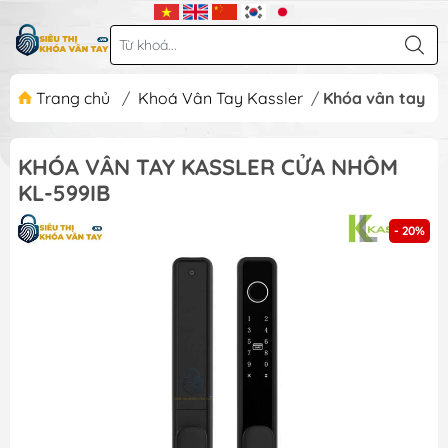
Trang chủ
/
Khoá Vân Tay Kassler
/
Khóa vân tay Ka
KHÓA VÂN TAY KASSLER CỬA NHÔM
KL-599IB
- 20%