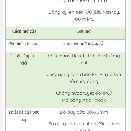
(lên đến 100 mật mã)
Đăng ký lên đến 100 dấu vân tay,
100 thẻ từ
Cách mở cửa
Gạt mở
Phù hợp cho cửa
Cửa nhôm Xingfa, sắt
Chức năng Reset khi bị lỗi chương
Tính năng ưu
trình
việt
Chức năng cảnh báo khi Pin yếu và
lỗi chức năng
Chống nước tuyệt đối IP67
Mở bằng App Ttlock
Độ dày cửa: 30-90mm
Thiết kế cửa phù
hợp
Sử dụng cho cửa nhôm Xingfa và
cửa sắt