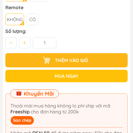
Remote
KHÔNG
CÓ
Số lượng:
THÊM VÀO GIỎ
MUA NGAY
Khuyến Mãi
Thoải mái mua hàng không lo phí ship với mã
Freeship
cho đơn hàng từ 200k
Sao chép