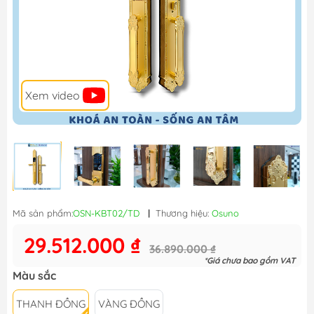
Xem video
Mã sản phẩm:
OSN-KBT02/TD
|
Thương hiệu:
Osuno
29.512.000 ₫
36.890.000 ₫
*Giá chưa bao gồm VAT
Màu sắc
THANH ĐỒNG
VÀNG ĐỒNG