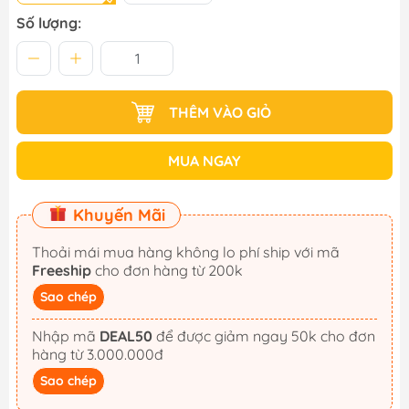
Số lượng:
THÊM VÀO GIỎ
MUA NGAY
Khuyến Mãi
Thoải mái mua hàng không lo phí ship với mã
Freeship
cho đơn hàng từ 200k
Sao chép
Nhập mã
DEAL50
để được giảm ngay 50k cho đơn
hàng từ 3.000.000đ
Sao chép