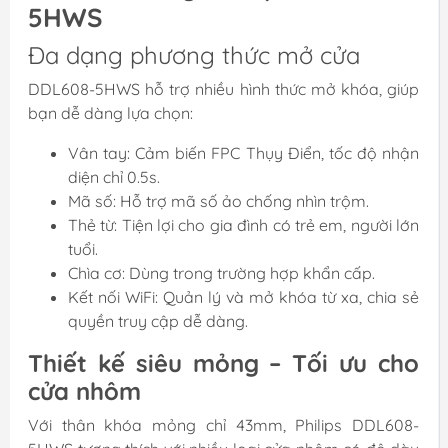
5HWS
Đa dạng phương thức mở cửa
DDL608-5HWS hỗ trợ nhiều hình thức mở khóa, giúp
bạn dễ dàng lựa chọn:
Vân tay: Cảm biến FPC Thụy Điển, tốc độ nhận
diện chỉ 0.5s.
Mã số: Hỗ trợ mã số ảo chống nhìn trộm.
Thẻ từ: Tiện lợi cho gia đình có trẻ em, người lớn
tuổi.
Chìa cơ: Dùng trong trường hợp khẩn cấp.
Kết nối WiFi: Quản lý và mở khóa từ xa, chia sẻ
quyền truy cập dễ dàng.
Thiết kế siêu mỏng – Tối ưu cho
cửa nhôm
Với thân khóa mỏng chỉ 43mm, Philips DDL608-