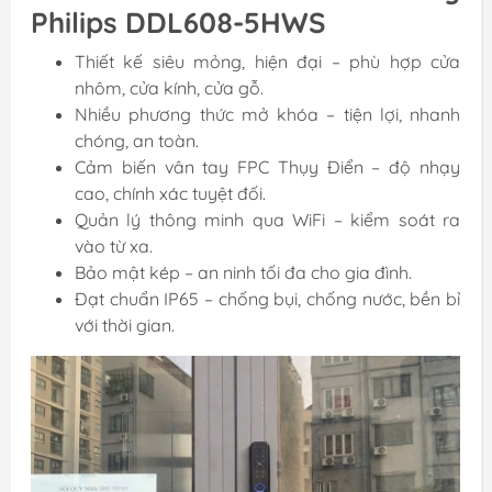
Philips DDL608-5HWS
Thiết kế siêu mỏng, hiện đại – phù hợp cửa
nhôm, cửa kính, cửa gỗ.
Nhiều phương thức mở khóa – tiện lợi, nhanh
chóng, an toàn.
Cảm biến vân tay FPC Thụy Điển – độ nhạy
cao, chính xác tuyệt đối.
Quản lý thông minh qua WiFi – kiểm soát ra
vào từ xa.
Bảo mật kép – an ninh tối đa cho gia đình.
Đạt chuẩn IP65 – chống bụi, chống nước, bền bỉ
với thời gian.