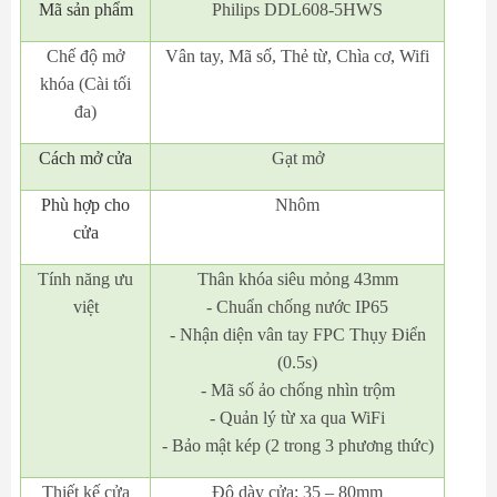
Mã
sản phẩm
Philips DDL608-5HWS
Chế độ mở
Vân tay, Mã số, Thẻ từ, Chìa cơ, Wifi
khóa (Cài tối
đa)
Cách mở cửa
Gạt mở
Phù hợp cho
Nhôm
cửa
Tính năng ưu
Thân khóa siêu mỏng 43mm
việt
- Chuẩn chống nước IP65
- Nhận diện vân tay FPC Thụy Điển
(0.5s)
- Mã số ảo chống nhìn trộm
- Quản lý từ xa qua WiFi
- Bảo mật kép (2 trong 3 phương thức)
Thiết kế cửa
Độ dày cửa: 35 – 80mm