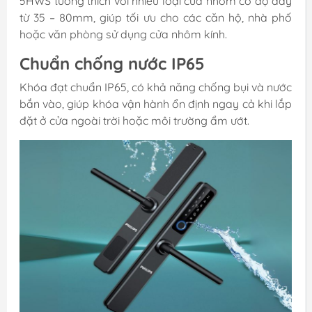
5HWS tương thích với nhiều loại cửa nhôm có độ dày
từ 35 – 80mm, giúp tối ưu cho các căn hộ, nhà phố
hoặc văn phòng sử dụng cửa nhôm kính.
Chuẩn chống nước IP65
Khóa đạt chuẩn IP65, có khả năng chống bụi và nước
bắn vào, giúp khóa vận hành ổn định ngay cả khi lắp
đặt ở cửa ngoài trời hoặc môi trường ẩm ướt.