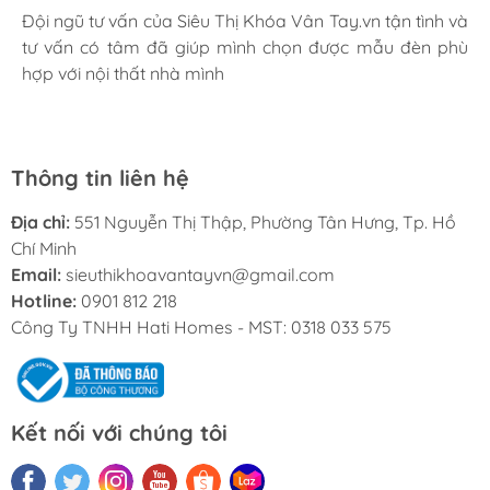
Mình rất ưng khi đến Siêu Thị Khóa Vân Tay.vn. Ở đây
Đội ngũ tư vấn của Siêu Thị Khóa Vân Tay.vn tận tình và
Mua đèn tại Siêu Thị Khóa Vân Tay.vn mình hoàn toàn
có rất nhiều mặt hàng phong phú, tha hồ lựa chọn.
tư vấn có tâm đã giúp mình chọn được mẫu đèn phù
yên tâm với chính sách bảo hành 24 tháng tại nhà. Bạn
Nhân viên chuyên nghiệp, nhiệt tình. Chúc Hati ngày
hợp với nội thất nhà mình
kĩ thuật lắp đặt rất cận thận và chu đáo
càng phát triển.
Thông tin liên hệ
Địa chỉ:
551 Nguyễn Thị Thập, Phường Tân Hưng, Tp. Hồ
Chí Minh
Email:
sieuthikhoavantayvn@gmail.com
Hotline:
0901 812 218
Công Ty TNHH Hati Homes - MST: 0318 033 575
Kết nối với chúng tôi