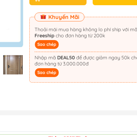
Khuyến Mãi
Thoải mái mua hàng không lo phí ship với m
Freeship
cho đơn hàng từ 200k
Sao chép
Nhập mã
DEAL50
để được giảm ngay 50k cho
đơn hàng từ 3.000.000đ
Sao chép