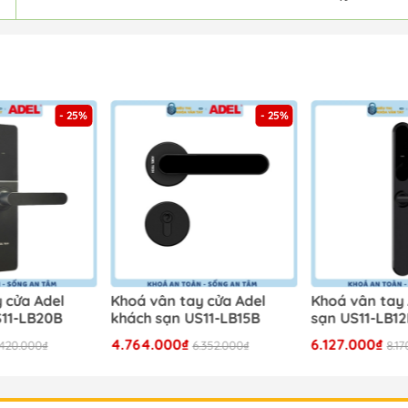
- 25%
- 25%
 cửa Adel
Khoá vân tay cửa Adel
Khoá vân tay
S11-LB20B
khách sạn US11-LB15B
sạn US11-LB1
4.764.000₫
6.127.000₫
.420.000₫
6.352.000₫
8.1