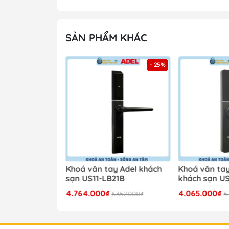
SẢN PHẨM KHÁC
- 25%
- 25%
y Adel khách
Khoá vân tay Adel khách
Khoá vân tay
B18B/LG18B
sạn US11-LB21B
khách sạn U
4.764.000₫
4.065.000₫
.320.000₫
6.352.000₫
5