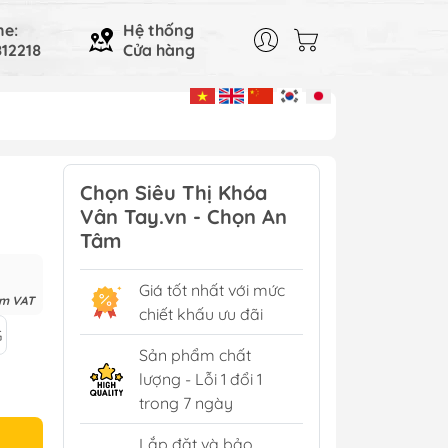
ne:
Hệ thống
12218
Cửa hàng
Chọn Siêu Thị Khóa
Vân Tay.vn - Chọn An
Tâm
Giá tốt nhất với mức
ồm VAT
chiết khấu ưu đãi
G
Sản phẩm chất
lượng - Lỗi 1 đổi 1
trong 7 ngày
Lắp đặt và bảo