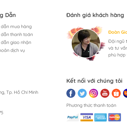
g Dẫn
Đánh giá khách hàng
 dẫn mua hàng
Hương S
Đoàn Gi
Ngọc An
dẫn thanh toán
Mình rất
Đội ngũ 
Mua đèn
dẫn giao nhận
có rất n
và tư v
toàn yên
hoản dịch vụ
Nhân viê
phù hợp 
nhà. Bạn 
càng phát
Kết nối với chúng tôi
g, Tp. Hồ Chí Minh
Phương thức thanh toán
75