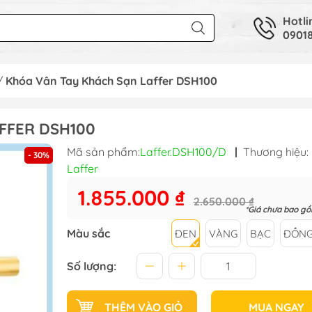
Hotli
09018
/
Khóa Vân Tay Khách Sạn Laffer DSH100
FFER DSH100
Mã sản phẩm:
Laffer.DSH100/D
|
Thương hiệu:
- 30%
Laffer
1.855.000 ₫
2.650.000 ₫
*Giá chưa bao g
Màu sắc
ĐEN
VÀNG
BẠC
ĐỒN
Số lượng:
THÊM VÀO GIỎ
MUA NGAY