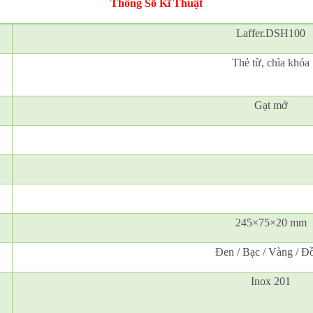
Thông Số Kĩ Thuật
Laffer.DSH100
Thẻ từ, chìa khóa
Gạt mở
245×75×20 mm
Đen / Bạc / Vàng / Đ
Inox 201