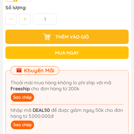
Số lượng:
THÊM VÀO GIỎ
MUA NGAY
Khuyến Mãi
Thoải mái mua hàng không lo phí ship với mã
Freeship
cho đơn hàng từ 200k
Sao chép
Nhập mã
DEAL50
để được giảm ngay 50k cho đơn
hàng từ 3.000.000đ
Sao chép