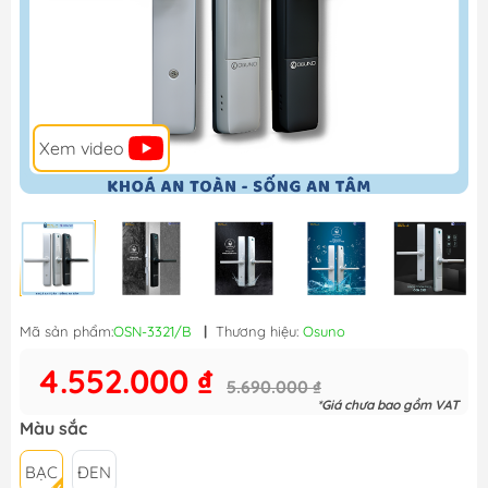
Xem video
Mã sản phẩm:
OSN-3321/B
|
Thương hiệu:
Osuno
4.552.000 ₫
5.690.000 ₫
*Giá chưa bao gồm VAT
Màu sắc
BẠC
ĐEN