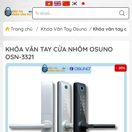
Trang chủ
/
Khóa Vân Tay Osuno
/
Khóa vân tay cử
KHÓA VÂN TAY CỬA NHÔM OSUNO
OSN-3321
- 20%