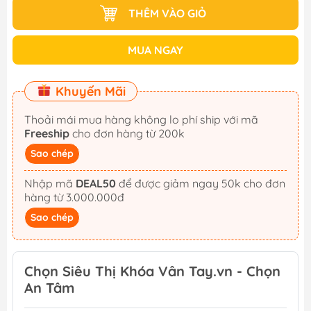
THÊM VÀO GIỎ
MUA NGAY
Khuyến Mãi
Thoải mái mua hàng không lo phí ship với mã
Freeship
cho đơn hàng từ 200k
Sao chép
Nhập mã
DEAL50
để được giảm ngay 50k cho đơn
hàng từ 3.000.000đ
Sao chép
Chọn Siêu Thị Khóa Vân Tay.vn - Chọn
An Tâm