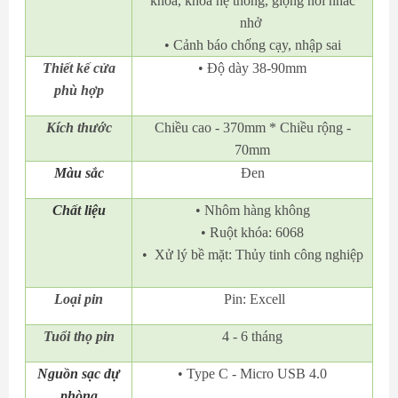
khóa, khóa hệ thông, giọng nói nhắc
nhở
• Cảnh báo chống cạy, nhập sai
Thiết kế cửa
• Độ dày 38-90mm
phù hợp
Kích thước
Chiều cao - 370mm * Chiều rộng -
70mm
Màu sắc
Đen
Chất liệu
• Nhôm hàng không
• Ruột khóa: 6068
• Xử lý bề mặt: Thủy tinh công nghiệp
Loại pin
Pin: Excell
Tuổi thọ pin
4 - 6 tháng
Nguồn sạc dự
• Type C - Micro USB 4.0
phòng