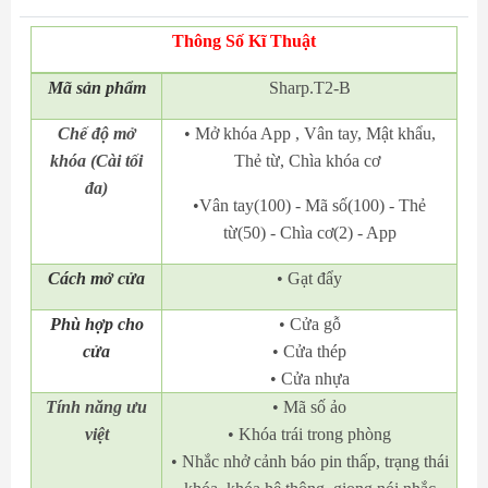
Thông Số Kĩ Thuật
Mã
sản phẩm
Sharp.T2-B
Chế độ mở
• Mở khóa App , Vân tay, Mật khẩu,
khóa (Cài tối
Thẻ từ, Chìa khóa cơ
đa)
•Vân tay(100) - Mã số(100) - Thẻ
từ(50) - Chìa cơ(2) - App
Cách mở cửa
• Gạt đẩy
Phù hợp cho
• Cửa gỗ
cửa
• Cửa thép
• Cửa nhựa
Tính năng ưu
• Mã số ảo
việt
• Khóa trái trong phòng
• Nhắc nhở cảnh báo pin thấp, trạng thái