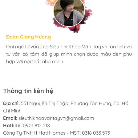
Hương Suri
Đoàn Giang Hương
Ngọc Anh
Mình rất ưng khi đến Siêu Thị Khóa Vân Tay.vn. Ở đây
Đội ngũ tư vấn của Siêu Thị Khóa Vân Tay.vn tận tình và
Mua đèn tại Siêu Thị Khóa Vân Tay.vn mình hoàn toàn
có rất nhiều mặt hàng phong phú, tha hồ lựa chọn.
tư vấn có tâm đã giúp mình chọn được mẫu đèn phù
yên tâm với chính sách bảo hành 24 tháng tại nhà. Bạn
Nhân viên chuyên nghiệp, nhiệt tình. Chúc Hati ngày
hợp với nội thất nhà mình
kĩ thuật lắp đặt rất cận thận và chu đáo
càng phát triển.
Thông tin liên hệ
Địa chỉ:
551 Nguyễn Thị Thập, Phường Tân Hưng, Tp. Hồ
Chí Minh
Email:
sieuthikhoavantayvn@gmail.com
Hotline:
0901 812 218
Công Ty TNHH Hati Homes - MST: 0318 033 575