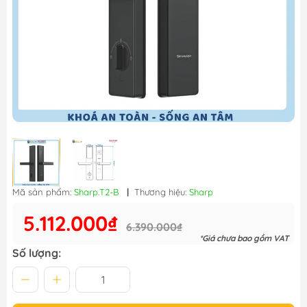
Mã sản phẩm:
Sharp.T2-B
|
Thương hiệu:
Sharp
5.112.000₫
6.390.000₫
*Giá chưa bao gồm VAT
Số lượng: