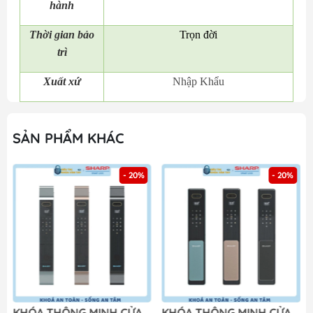
hành
Thời gian bảo
Trọn đời
trì
Xuất xứ
Nhập Khẩu
SẢN PHẨM KHÁC
- 20%
- 20%
KHÓA THÔNG MINH CỬA
KHÓA THÔNG MINH CỬA