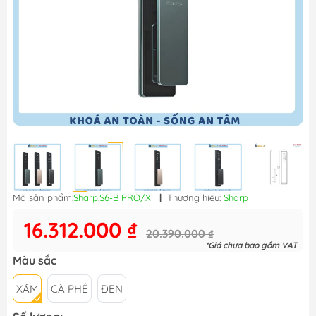
Mã sản phẩm:
Sharp.S6-B PRO/X
|
Thương hiệu:
Sharp
16.312.000 ₫
20.390.000 ₫
*Giá chưa bao gồm VAT
Màu sắc
XÁM
CÀ PHÊ
ĐEN