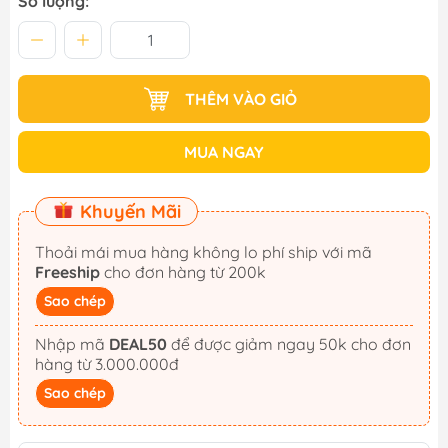
Số lượng:
THÊM VÀO GIỎ
MUA NGAY
Khuyến Mãi
Thoải mái mua hàng không lo phí ship với mã
Freeship
cho đơn hàng từ 200k
Sao chép
Nhập mã
DEAL50
để được giảm ngay 50k cho đơn
hàng từ 3.000.000đ
Sao chép