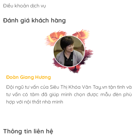
Điều khoản dịch vụ
Đánh giá khách hàng
Hương Suri
Đoàn Giang Hương
Ngọc Anh
Mình rất ưng khi đến Siêu Thị Khóa Vân Tay.vn. Ở đây
Đội ngũ tư vấn của Siêu Thị Khóa Vân Tay.vn tận tình và
Mua đèn tại Siêu Thị Khóa Vân Tay.vn mình hoàn toàn
có rất nhiều mặt hàng phong phú, tha hồ lựa chọn.
tư vấn có tâm đã giúp mình chọn được mẫu đèn phù
yên tâm với chính sách bảo hành 24 tháng tại nhà. Bạn
Nhân viên chuyên nghiệp, nhiệt tình. Chúc Hati ngày
hợp với nội thất nhà mình
kĩ thuật lắp đặt rất cận thận và chu đáo
càng phát triển.
Thông tin liên hệ