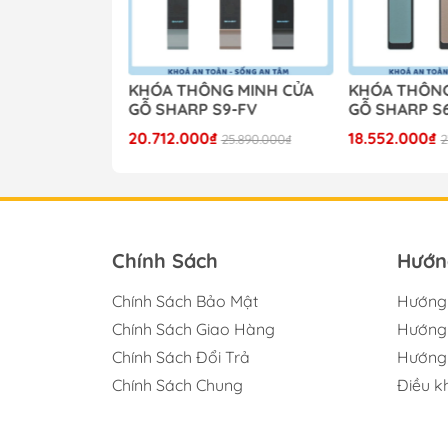
G MINH CỬA
KHÓA THÔNG MINH CỬA
KHÓA THÔNG
9-V PRO
GỖ SHARP S9-FV
GỖ SHARP S
20.712.000₫
18.552.000₫
24.790.000₫
25.890.000₫
2
Chính Sách
Hướn
Chính Sách Bảo Mật
Hướng
Chính Sách Giao Hàng
Hướng 
Chính Sách Đổi Trả
Hướng 
Chính Sách Chung
Điều k