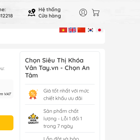
ne:
Hệ thống
12218
Cửa hàng
Chọn Siêu Thị Khóa
Vân Tay.vn - Chọn An
u:
Tâm
Giá tốt nhất với mức
ồm VAT
chiết khấu ưu đãi
Sản phẩm chất
lượng - Lỗi 1 đổi 1
trong 7 ngày
Lắp đặt và bảo