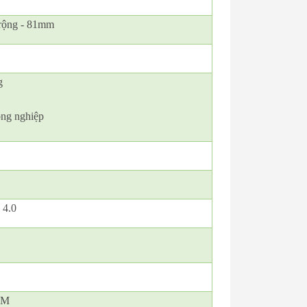
 rộng - 81mm
g
ông nghiệp
 4.0
CM