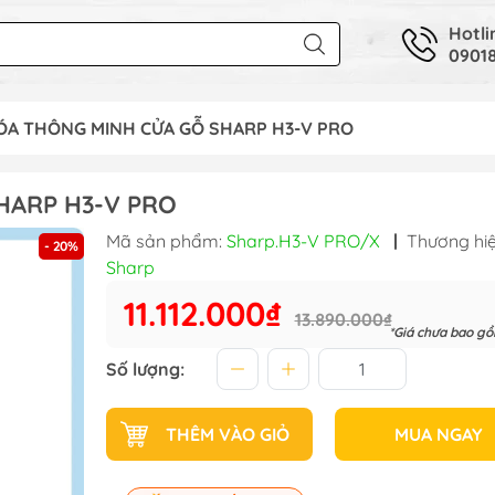
Hotli
09018
ÓA THÔNG MINH CỬA GỖ SHARP H3-V PRO
HARP H3-V PRO
Mã sản phẩm:
Sharp.H3-V PRO/X
|
Thương hiệ
- 20%
Sharp
11.112.000₫
13.890.000₫
*Giá chưa bao g
Số lượng:
THÊM VÀO GIỎ
MUA NGAY