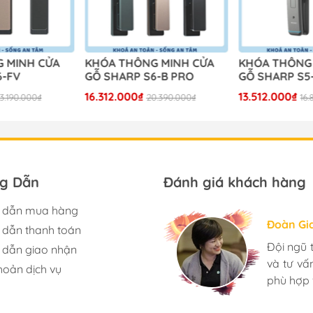
 MINH CỬA
KHÓA THÔNG MINH CỬA
KHÓA THÔNG
6-FV
GỖ SHARP S6-B PRO
GỖ SHARP S5
16.312.000₫
13.512.000₫
3.190.000₫
20.390.000₫
16
g Dẫn
Đánh giá khách hàng
 dẫn mua hàng
Hương S
Đoàn Gi
Ngọc An
dẫn thanh toán
Mình rất
Đội ngũ 
Mua đèn
dẫn giao nhận
có rất n
và tư v
toàn yên
hoản dịch vụ
Nhân viê
phù hợp 
nhà. Bạn 
càng phát