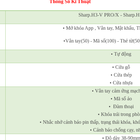
Thông Số Kĩ Thuật
Sharp.H3-V PRO/X - Sharp.
• Mở khóa App , Vân tay, Mật khẩu, T
•Vân tay(50) - Mã số(100) - Thẻ từ(50
• Tự động
• Cửa gỗ
• Cửa thép
• Cửa nhựa
• Vân tay cảm ứng mạc
• Mã số ảo
• Đàm thoại
• Khóa trái trong ph
• Nhắc nhở cảnh báo pin thấp, trạng thái khóa, kh
• Cảnh báo chống cạy, nh
• Độ dày 38-90m