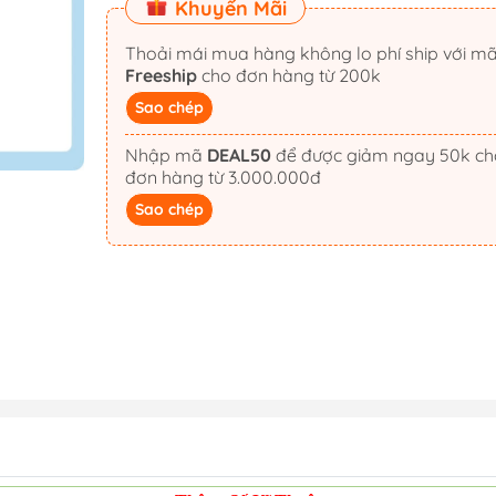
Khuyến Mãi
Thoải mái mua hàng không lo phí ship với m
Freeship
cho đơn hàng từ 200k
Sao chép
Nhập mã
DEAL50
để được giảm ngay 50k cho
đơn hàng từ 3.000.000đ
Sao chép