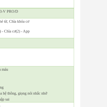
H3-V PRO/D
hẻ từ, Chìa khóa cơ
) - Chìa cơ(2) - App
h máu
òng
óa hệ thông, giọng nói nhắc nhở
ập sai
m