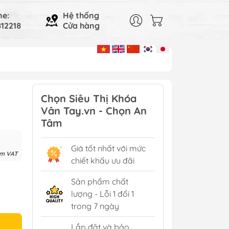
ne:
Hệ thống
12218
Cửa hàng
Chọn Siêu Thị Khóa
Vân Tay.vn - Chọn An
Tâm
Giá tốt nhất với mức
ồm VAT
chiết khấu ưu đãi
Sản phẩm chất
lượng - Lỗi 1 đổi 1
trong 7 ngày
Lắp đặt và bảo