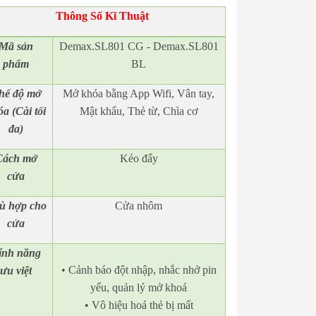
Thông Số Kĩ Thuật
Mã
sản
Demax.SL801 CG - Demax.SL801
phẩm
BL
hế độ mở
Mở khóa bằng App Wifi, Vân tay,
a (Cài tối
Mật khẩu, Thẻ từ, Chìa cơ
đa)
Cách mở
Kéo đẩy
cửa
ù hợp cho
Cửa nhôm
cửa
ính năng
• Cảnh báo đột nhập, nhắc nhở pin
ưu việt
yếu, quản lý mở khoá
• Vô hiệu hoá thẻ bị mất