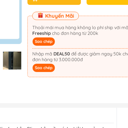
Khuyến Mãi
Thoải mái mua hàng không lo phí ship với m
Freeship
cho đơn hàng từ 200k
Sao chép
Nhập mã
DEAL50
để được giảm ngay 50k cho
đơn hàng từ 3.000.000đ
Sao chép