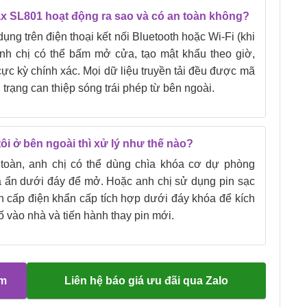
x SL801 hoạt động ra sao và có an toàn không?
g trên điện thoại kết nối Bluetooth hoặc Wi-Fi (khi
h chị có thể bấm mở cửa, tạo mật khẩu theo giờ,
 cực kỳ chính xác. Mọi dữ liệu truyền tải đều được mã
 trạng can thiệp sóng trái phép từ bên ngoài.
ôi ở bên ngoài thì xử lý như thế nào?
toàn, anh chị có thể dùng chìa khóa cơ dự phòng
a ẩn dưới đáy để mở. Hoặc anh chị sử dụng pin sạc
 cấp điện khẩn cấp tích hợp dưới đáy khóa để kích
ố vào nhà và tiến hành thay pin mới.
ệm
Liên hệ báo giá ưu đãi qua Zalo