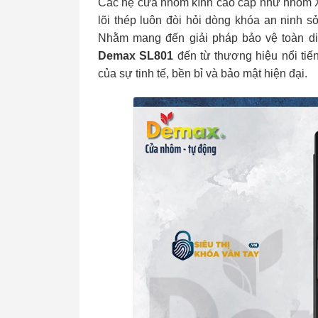
Các hệ cửa nhôm kính cao cấp như nhôm X
lõi thép luôn đòi hỏi dòng khóa an ninh
Nhằm mang đến giải pháp bảo vệ toàn d
Demax SL801
đến từ thương hiệu nổi ti
của sự tinh tế, bền bỉ và bảo mật hiện đại.