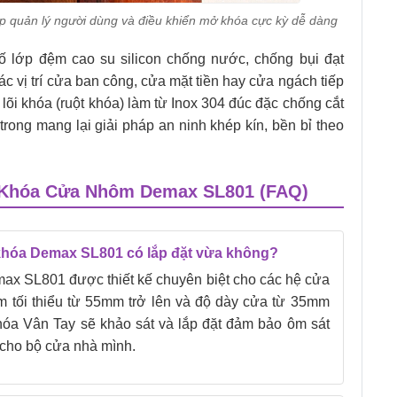
úp quản lý người dùng và điều khiển mở khóa cực kỳ dễ dàng
 lớp đệm cao su silicon chống nước, chống bụi đạt
c vị trí cửa ban công, cửa mặt tiền hay cửa ngách tiếp
 lõi khóa (ruột khóa) làm từ Inox 304 đúc đặc chống cắt
trong mang lại giải pháp an ninh khép kín, bền bỉ theo
ề Khóa Cửa Nhôm Demax SL801 (FAQ)
 khóa Demax SL801 có lắp đặt vừa không?
ax SL801 được thiết kế chuyên biệt cho các hệ cửa
m tối thiểu từ 55mm trở lên và độ dày cửa từ 35mm
Khóa Vân Tay sẽ khảo sát và lắp đặt đảm bảo ôm sát
cho bộ cửa nhà mình.