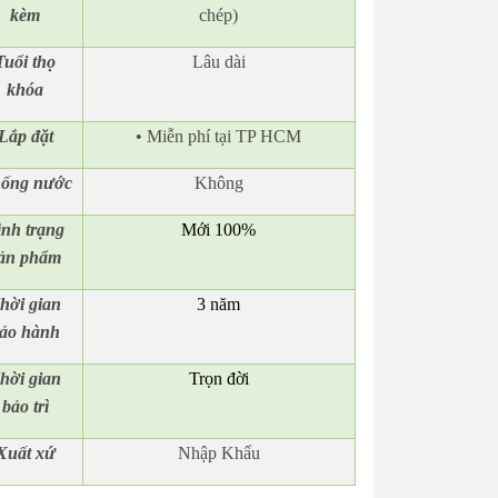
kèm
chép)
Tuổi thọ
Lâu dài
khóa
Lắp đặt
• Miễn phí tại TP HCM
ống nước
Không
ình trạng
Mới 100%
ản phẩm
hời gian
3 năm
ảo hành
hời gian
Trọn đời
bảo trì
Xuất xứ
Nhập Khẩu