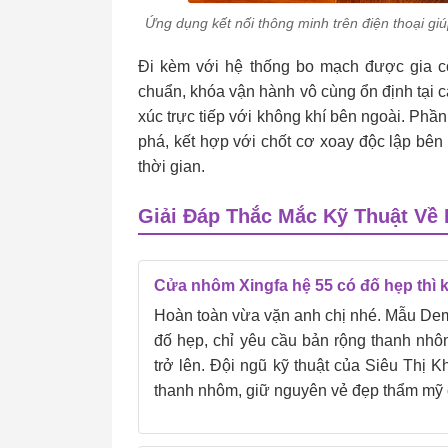
Ứng dụng kết nối thông minh trên điện thoại gi
Đi kèm với hệ thống bo mạch được gia cố
chuẩn, khóa vận hành vô cùng ổn định tại cá
xúc trực tiếp với không khí bên ngoài. Phần
phá, kết hợp với chốt cơ xoay độc lập bên 
thời gian.
Giải Đáp Thắc Mắc Kỹ Thuật V
Cửa nhôm Xingfa hệ 55 có đố hẹp thì
Hoàn toàn vừa vặn anh chị nhé. Mẫu Dem
đố hẹp, chỉ yêu cầu bản rộng thanh nhô
trở lên. Đội ngũ kỹ thuật của Siêu Thị 
thanh nhôm, giữ nguyên vẻ đẹp thẩm mỹ 