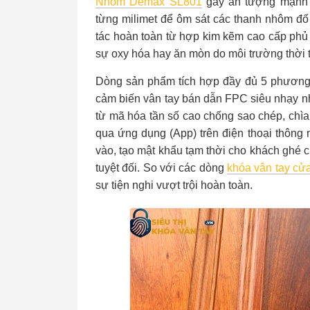
Nhôm Demax SL801
gây ấn tượng mạnh 
từng milimet để ôm sát các thanh nhôm đ
tác hoàn toàn từ hợp kim kẽm cao cấp ph
sự oxy hóa hay ăn mòn do môi trường thời t
Dòng sản phẩm tích hợp đầy đủ 5 phương
cảm biến vân tay bán dẫn FPC siêu nhạy nh
từ mã hóa tần số cao chống sao chép, chìa 
qua ứng dụng (App) trên điện thoại thông 
vào, tạo mật khẩu tạm thời cho khách ghé 
tuyệt đối. So với các dòng
khóa vân tay cử
sự tiện nghi vượt trội hoàn toàn.