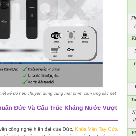
Th
K
C
hiết kế đố hẹp chuyên dụng cùng mặt phím cảm ứng sắc nét
Tu
Chuẩn Đức Và Cấu Trúc Kháng Nước Vượt
N
d
uyền công nghệ hiện đại của Đức,
Khóa Vân Tay Cửa
Ph