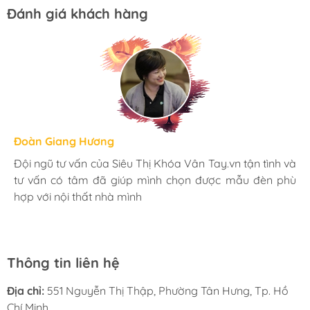
Đánh giá khách hàng
Hương Suri
Đoàn Giang Hương
Ngọc Anh
Mình rất ưng khi đến Siêu Thị Khóa Vân Tay.vn. Ở đây
Đội ngũ tư vấn của Siêu Thị Khóa Vân Tay.vn tận tình và
Mua đèn tại Siêu Thị Khóa Vân Tay.vn mình hoàn toàn
có rất nhiều mặt hàng phong phú, tha hồ lựa chọn.
tư vấn có tâm đã giúp mình chọn được mẫu đèn phù
yên tâm với chính sách bảo hành 24 tháng tại nhà. Bạn
Nhân viên chuyên nghiệp, nhiệt tình. Chúc Hati ngày
hợp với nội thất nhà mình
kĩ thuật lắp đặt rất cận thận và chu đáo
càng phát triển.
Thông tin liên hệ
Địa chỉ:
551 Nguyễn Thị Thập, Phường Tân Hưng, Tp. Hồ
Chí Minh