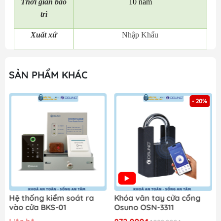
Thời gian bảo
10 năm
trì
Xuất xứ
Nhập Khẩu
SẢN PHẨM KHÁC
- 20%
Hệ thống kiểm soát ra
Khóa vân tay cửa cổng
vào cửa BKS-01
Osuno OSN-3311