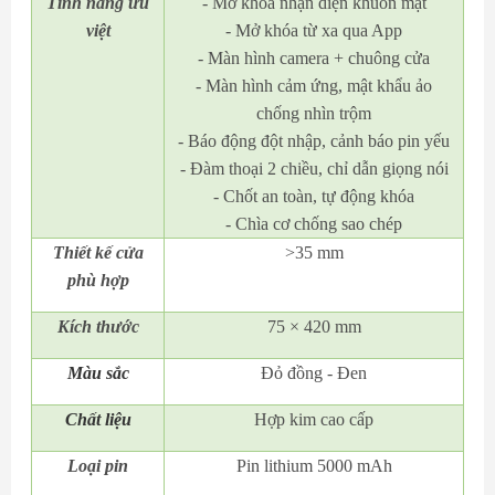
Tính năng ưu
- Mở khóa nhận diện khuôn mặt
việt
- Mở khóa từ xa qua App
- Màn hình camera + chuông cửa
- Màn hình cảm ứng, mật khẩu ảo
chống nhìn trộm
- Báo động đột nhập, cảnh báo pin yếu
- Đàm thoại 2 chiều, chỉ dẫn giọng nói
- Chốt an toàn, tự động khóa
- Chìa cơ chống sao chép
Thiết kế cửa
>35 mm
phù hợp
Kích thước
75 × 420 mm
Màu sắc
Đỏ đồng - Đen
Chất liệu
Hợp kim cao cấp
Loại pin
Pin lithium 5000 mAh