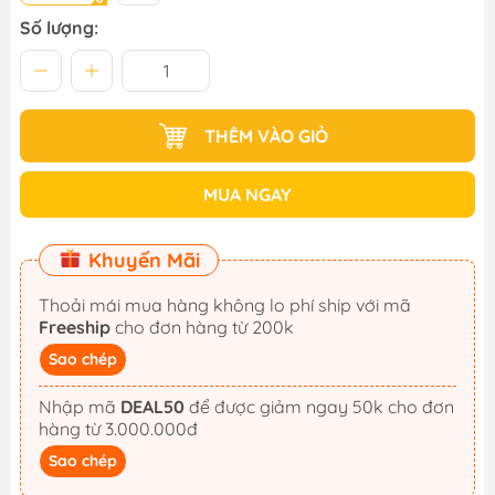
Số lượng:
THÊM VÀO GIỎ
MUA NGAY
Khuyến Mãi
Thoải mái mua hàng không lo phí ship với mã
Freeship
cho đơn hàng từ 200k
Sao chép
Nhập mã
DEAL50
để được giảm ngay 50k cho đơn
hàng từ 3.000.000đ
Sao chép