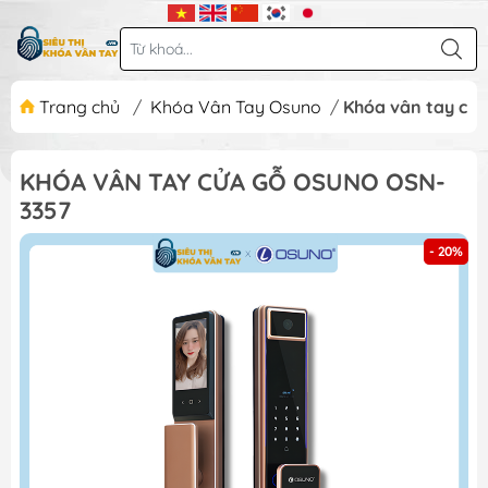
Trang chủ
/
Khóa Vân Tay Osuno
/
Khóa vân tay cử
KHÓA VÂN TAY CỬA GỖ OSUNO OSN-
3357
- 20%