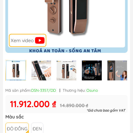
Xem video
Mã sản phẩm:
OSN-3357/DD
|
Thương hiệu:
Osuno
11.912.000 ₫
14.890.000 ₫
*Giá chưa bao gồm VAT
Màu sắc
ĐỎ ĐỒNG
ĐEN