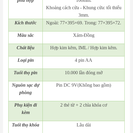
phù hợp
100mm.
Khoảng cách cửa - Khung cửa: tối thiểu
3mm.
Kích thước
Ngoài: 77×395×69. Trong: 77×395×72.
Màu sắc
Xám-Đồng
Chất liệu
Hợp kim kẽm, IML / Hợp kim kẽm.
Loại pin
4 pin AA
Tuổi thọ pin
10.000 lần đóng mở
Nguồn sạc dự
Pin DC 9V(Không bao gồm)
phòng
Phụ kiện đi
2 thẻ từ + 2 chìa khóa cơ
kèm
Tuổi thọ khóa
Lâu dài