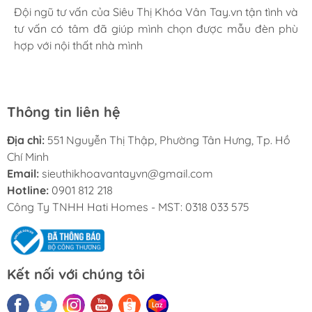
Mình rất ưng khi đến Siêu Thị Khóa Vân Tay.vn. Ở đây
Đội ngũ tư vấn của Siêu Thị Khóa Vân Tay.vn tận tình và
Mua đèn tại Siêu Thị Khóa Vân Tay.vn mình hoàn toàn
có rất nhiều mặt hàng phong phú, tha hồ lựa chọn.
tư vấn có tâm đã giúp mình chọn được mẫu đèn phù
yên tâm với chính sách bảo hành 24 tháng tại nhà. Bạn
Nhân viên chuyên nghiệp, nhiệt tình. Chúc Hati ngày
hợp với nội thất nhà mình
kĩ thuật lắp đặt rất cận thận và chu đáo
càng phát triển.
Thông tin liên hệ
Địa chỉ:
551 Nguyễn Thị Thập, Phường Tân Hưng, Tp. Hồ
Chí Minh
Email:
sieuthikhoavantayvn@gmail.com
Hotline:
0901 812 218
Công Ty TNHH Hati Homes - MST: 0318 033 575
Kết nối với chúng tôi