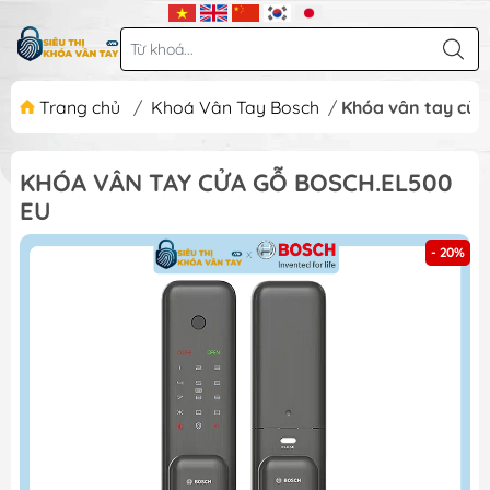
Trang chủ
/
Khoá Vân Tay Bosch
/
Khóa vân tay cửa
KHÓA VÂN TAY CỬA GỖ BOSCH.EL500
EU
- 20%