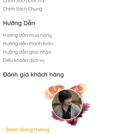
Chính Sách Đổi Trả
Chính Sách Chung
Hướng Dẫn
Hướng dẫn mua hàng
Hướng dẫn thanh toán
Hướng dẫn giao nhận
Điều khoản dịch vụ
Đánh giá khách hàng
Hương Suri
Đoàn Giang Hương
Ngọc Anh