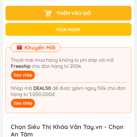
THÊM VÀO GIỎ
MUA NGAY
Khuyến Mãi
Thoải mái mua hàng không lo phí ship với mã
Freeship
cho đơn hàng từ 200k
Sao chép
Nhập mã
DEAL50
để được giảm ngay 50k cho đơn
hàng từ 3.000.000đ
Sao chép
Chọn Siêu Thị Khóa Vân Tay.vn - Chọn
An Tâm