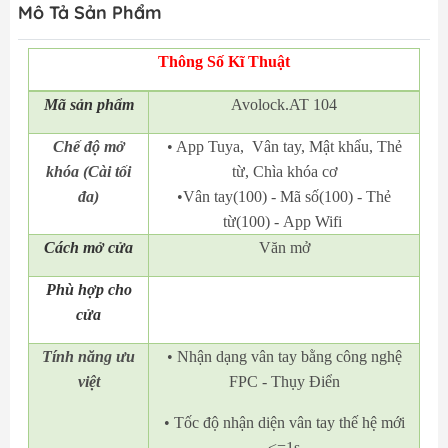
Mô Tả Sản Phẩm
Thông Số Kĩ Thuật
Mã
sản phẩm
Avolock.AT 104
Chế độ mở
• App Tuya, Vân tay, Mật khẩu, Thẻ
khóa (Cài tối
từ, Chìa khóa cơ
đa)
•Vân tay(100) - Mã số(100) - Thẻ
từ(100) - App Wifi
Cách mở cửa
Văn mở
Phù hợp cho
cửa
Tính năng ưu
• Nhận dạng vân tay bằng công nghệ
việt
FPC - Thụy Điển
• Tốc độ nhận diện vân tay thế hệ mới
<=1s