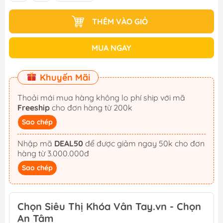
THÊM VÀO GIỎ
MUA NGAY
Khuyến Mãi
Thoải mái mua hàng không lo phí ship với mã
Freeship
cho đơn hàng từ 200k
Sao chép
Nhập mã
DEAL50
để được giảm ngay 50k cho đơn
hàng từ 3.000.000đ
Sao chép
Chọn Siêu Thị Khóa Vân Tay.vn - Chọn
An Tâm