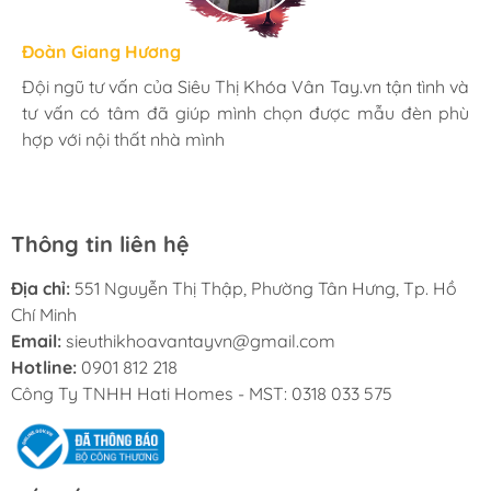
Hương Suri
Đoàn Giang Hương
Ngọc Anh
Mình rất ưng khi đến Siêu Thị Khóa Vân Tay.vn. Ở đây
Đội ngũ tư vấn của Siêu Thị Khóa Vân Tay.vn tận tình và
Mua đèn tại Siêu Thị Khóa Vân Tay.vn mình hoàn toàn
có rất nhiều mặt hàng phong phú, tha hồ lựa chọn.
tư vấn có tâm đã giúp mình chọn được mẫu đèn phù
yên tâm với chính sách bảo hành 24 tháng tại nhà. Bạn
Nhân viên chuyên nghiệp, nhiệt tình. Chúc Hati ngày
hợp với nội thất nhà mình
kĩ thuật lắp đặt rất cận thận và chu đáo
càng phát triển.
Thông tin liên hệ
Địa chỉ:
551 Nguyễn Thị Thập, Phường Tân Hưng, Tp. Hồ
Chí Minh
Email:
sieuthikhoavantayvn@gmail.com
Hotline:
0901 812 218
Công Ty TNHH Hati Homes - MST: 0318 033 575