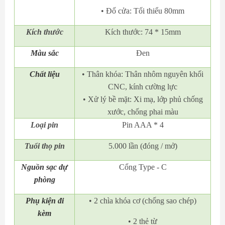
• Đố cửa: Tối thiểu 80mm
Kích thước
Kích thước: 74 * 15mm
Màu sắc
Đen
Chất liệu
• Thân khóa: Thân nhôm nguyên khối
CNC, kính cường lực
• Xử lý bề mặt: Xi mạ, lớp phủ chống
xước, chống phai màu
Loại pin
Pin AAA * 4
Tuổi thọ pin
5.000 lần (đóng / mở)
Nguồn sạc dự
Cổng Type - C
phòng
Phụ kiện đi
• 2 chìa khóa cơ (chống sao chép)
kèm
• 2 thẻ từ