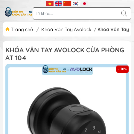
Trang chủ
/
Khoá Vân Tay Avolock
/
Khóa Vân Tay A
KHÓA VÂN TAY AVOLOCK CỬA PHÒNG
AT 104
- 30%