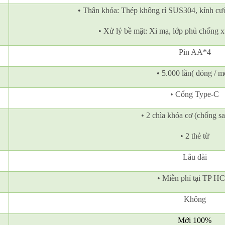
• Thân khóa: Thép không rỉ SUS304, kính cư
• Xử lý bề mặt: Xi mạ, lớp phủ chống 
Pin AA*4
• 5.000 lần( đóng / m
• Cổng Type-C
• 2 chìa khóa cơ (chống s
• 2 thẻ từ
Lâu dài
• Miễn phí tại TP H
Không
Mới 100%