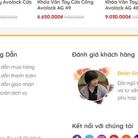
y Avolock Cửa
Khóa Vân Tay Cửa Cổng
Khóa Vân Tay
Avolock AG 49
Avolock AG 4
6.650.000₫
9.030.000₫
.500.000₫
9.500.000₫
12.
g Dẫn
Đánh giá khách hàng
 dẫn mua hàng
Hương S
Đoàn Gi
Ngọc An
dẫn thanh toán
Mình rất
Đội ngũ 
Mua đèn
dẫn giao nhận
có rất n
và tư v
toàn yên
hoản dịch vụ
Nhân viê
phù hợp 
nhà. Bạn 
càng phát
Kết nối với chúng tôi