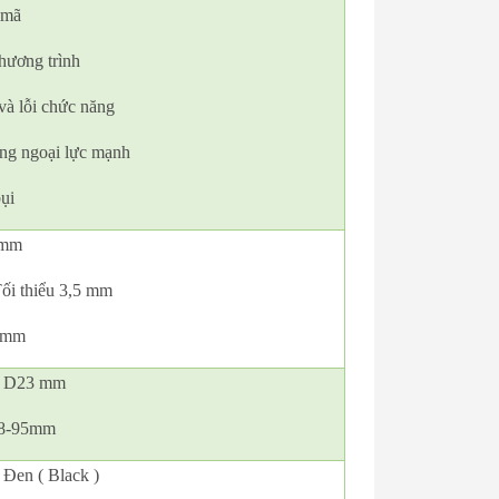
 mã
chương trình
và lỗi chức năng
ộng ngoại lực mạnh
ụi
0mm
ối thiểu 3,5 mm
80mm
3 * D23 mm
068-95mm
 Đen ( Black )