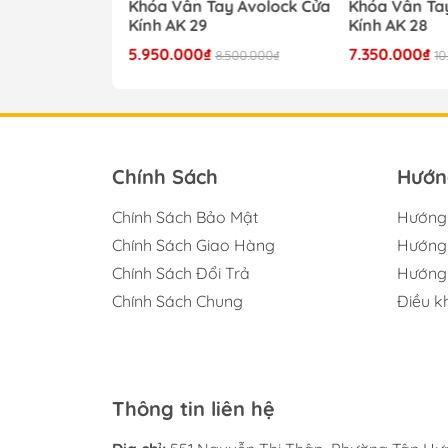
y Avolock Cửa
Khóa Vân Tay Avolock Cửa
Khóa Vân Ta
Kính AK 29
Kính AK 28
5.950.000₫
7.350.000₫
8.500.000₫
8.500.000₫
10
Chính Sách
Hướn
Chính Sách Bảo Mật
Hướng
Chính Sách Giao Hàng
Hướng 
Chính Sách Đổi Trả
Hướng 
Chính Sách Chung
Điều k
Thông tin liên hệ