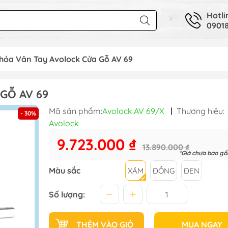
Hotli
09018
hóa Vân Tay Avolock Cửa Gỗ AV 69
GỖ AV 69
Mã sản phẩm:
Avolock.AV 69/X
|
Thương hiệu:
- 30%
Avolock
9.723.000 ₫
13.890.000 ₫
*Giá chưa bao g
Màu sắc
XÁM
ĐỒNG
ĐEN
Số lượng:
THÊM VÀO GIỎ
MUA NGAY