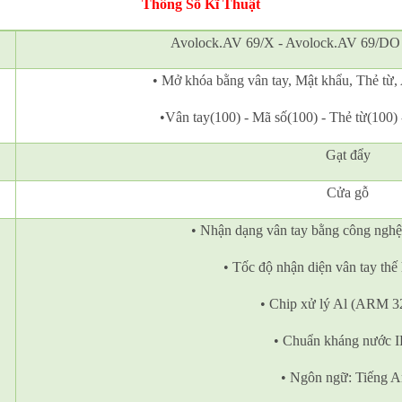
Thông Số Kĩ Thuật
Avolock.AV 69/X - Avolock.AV 69/DO
• Mở khóa bằng vân tay, Mật khẩu, Thẻ từ
•Vân tay(100) - Mã số(100) - Thẻ từ(100) 
Gạt đẩy
Cửa gỗ
• Nhận dạng vân tay bằng công ngh
• Tốc độ nhận diện vân tay thế
• Chip xử lý Al (ARM 32
• Chuẩn kháng nước 
• Ngôn ngữ: Tiếng 