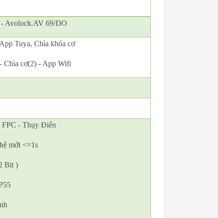
 - Avolock.AV 69/DO
, App Tuya, Chìa khóa cơ
- Chìa cơ(2) - App Wifi
ệ FPC - Thụy Điển
 hệ mới <=1s
 Bit )
IP55
Anh