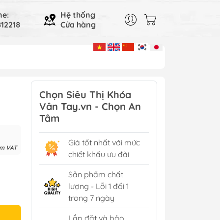
ne:
Hệ thống
12218
Cửa hàng
Chọn Siêu Thị Khóa
Vân Tay.vn - Chọn An
Tâm
Giá tốt nhất với mức
ồm VAT
chiết khấu ưu đãi
Sản phẩm chất
lượng - Lỗi 1 đổi 1
trong 7 ngày
Lắp đặt và bảo