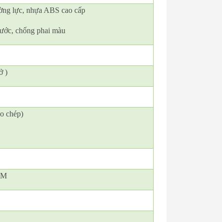
ờng lực, nhựa ABS cao cấp
xước, chống phai màu
ở )
ao chép)
CM