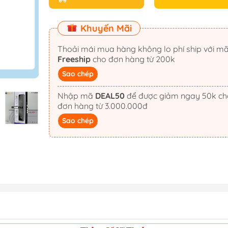
Khuyến Mãi
Thoải mái mua hàng không lo phí ship với m
Freeship
cho đơn hàng từ 200k
Sao chép
Nhập mã
DEAL50
để được giảm ngay 50k cho
đơn hàng từ 3.000.000đ
Sao chép