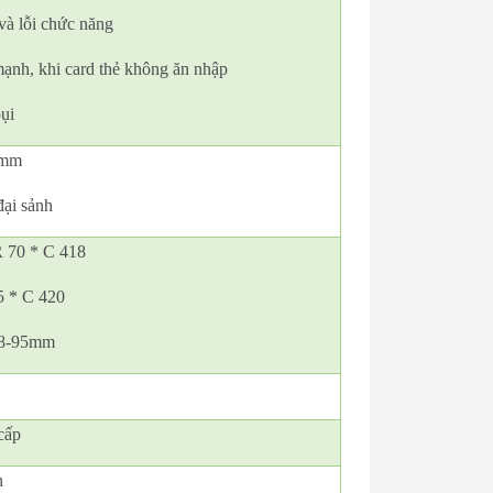
và lỗi chức năng
mạnh, khi card thẻ không ăn nhập
ụi
0mm
đại sảnh
 R 70 * C 418
75 * C 420
068-95mm
cấp
h