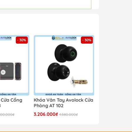
- 30%
- 30%
 Cửa Cổng
Khóa Vân Tay Avolock Cửa
Khóa Vân Tay 
8
Phòng AT 102
Phòng AT 104
3.206.000₫
4.123.000₫
900.000₫
4.580.000₫
5.89