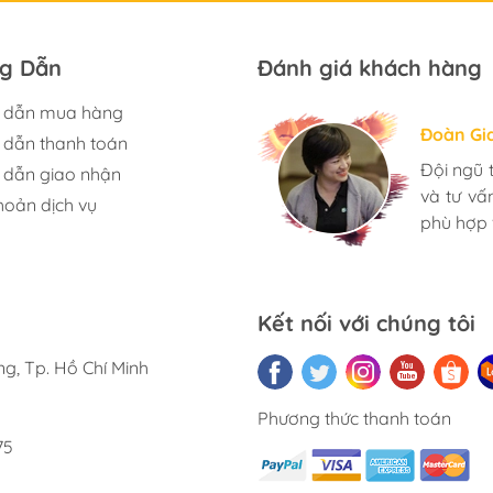
g Dẫn
Đánh giá khách hàng
 dẫn mua hàng
Hương S
Đoàn Gi
Ngọc An
dẫn thanh toán
Mình rất
Đội ngũ 
Mua đèn
dẫn giao nhận
có rất n
và tư v
toàn yên
hoản dịch vụ
Nhân viê
phù hợp 
nhà. Bạn 
càng phát
Kết nối với chúng tôi
g, Tp. Hồ Chí Minh
Phương thức thanh toán
75