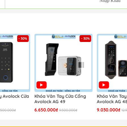
Nhập Khẩu
- 30%
- 30%
y Avolock Cửa
Khóa Vân Tay Cửa Cổng
Khóa Vân Tay
Avolock AG 49
Avolock AG 4
6.650.000₫
9.030.000₫
.500.000₫
9.500.000₫
12.