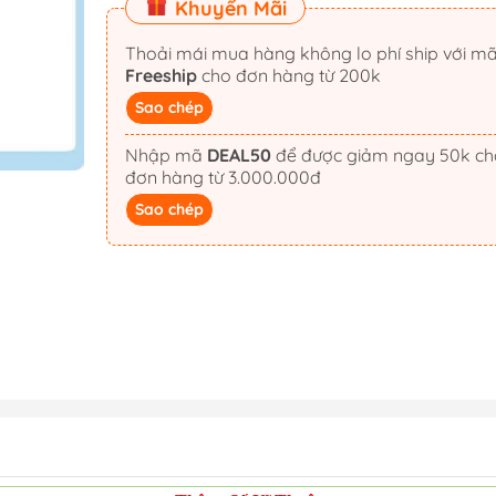
Khuyến Mãi
Thoải mái mua hàng không lo phí ship với m
Freeship
cho đơn hàng từ 200k
Sao chép
Nhập mã
DEAL50
để được giảm ngay 50k cho
đơn hàng từ 3.000.000đ
Sao chép