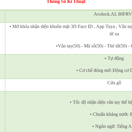
Thông Số Kĩ Thuật
Avolock.AL 80FR
• Mở khóa nhận diện khuôn mặt 3D Face ID , App Tuya , Vân tay,
từ xa
•Vân tay(50) - Mã số(50) - Thẻ từ(50) -
• Tự động
• Cơ chế đóng mở: Động cơ 
Cửa gỗ
• Tốc độ nhận diện vân tay thế h
• Chuẩn kháng nước 
• Ngôn ngữ: Tiếng 