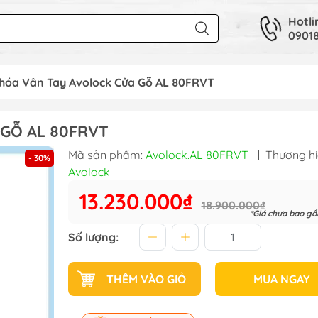
Hotli
09018
hóa Vân Tay Avolock Cửa Gỗ AL 80FRVT
GỖ AL 80FRVT
Mã sản phẩm:
Avolock.AL 80FRVT
|
Thương hi
- 30%
Avolock
13.230.000₫
18.900.000₫
*Giá chưa bao g
Số lượng:
THÊM VÀO GIỎ
MUA NGAY