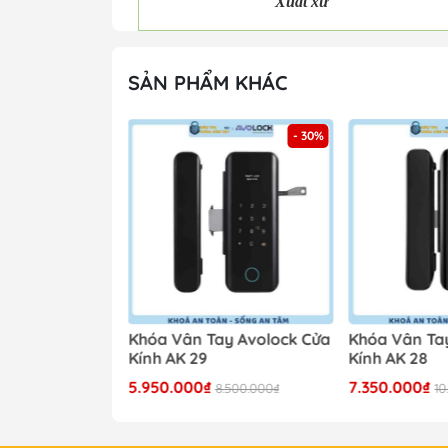
Xuất xứ
SẢN PHẨM KHÁC
- 30%
- 30%
y Avolock Cửa
Khóa Vân Tay Avolock Cửa
Khóa Vân Ta
Kính AK 29
Kính AK 28
5.950.000₫
7.350.000₫
8.500.000₫
8.500.000₫
10