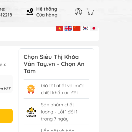
ne:
Hệ thống
12218
Cửa hàng
Chọn Siêu Thị Khóa
Vân Tay.vn - Chọn An
ệu:
Tâm
Giá tốt nhất với mức
ồm VAT
chiết khấu ưu đãi
Sản phẩm chất
lượng - Lỗi 1 đổi 1
trong 7 ngày
Lắp đặt và bảo