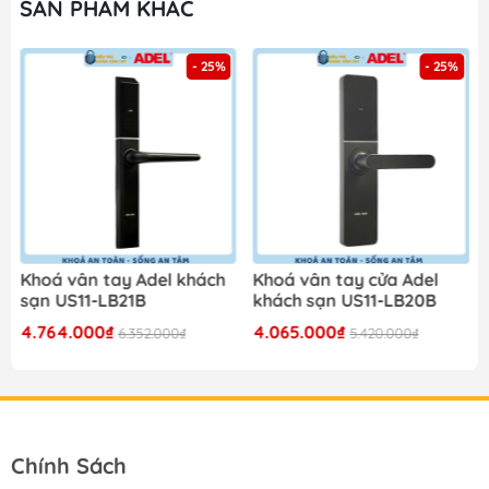
SẢN PHẨM KHÁC
- 25%
- 25%
Khoá vân tay Adel khách
Khoá vân tay cửa Adel
sạn US11-LB21B
khách sạn US11-LB20B
4.764.000₫
4.065.000₫
6.352.000₫
5.420.000₫
Chính Sách