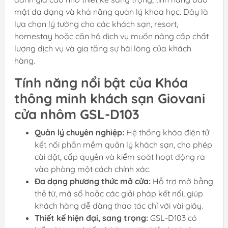
mật đa dạng và khả năng quản lý khoa học. Đây là
lựa chọn lý tưởng cho các khách sạn, resort,
homestay hoặc căn hộ dịch vụ muốn nâng cấp chất
lượng dịch vụ và gia tăng sự hài lòng của khách
hàng.
Tính năng nổi bật của Khóa
thông minh khách sạn Giovani
cửa nhôm GSL-D103
Quản lý chuyên nghiệp:
Hệ thống khóa điện tử
kết nối phần mềm quản lý khách sạn, cho phép
cài đặt, cấp quyền và kiểm soát hoạt động ra
vào phòng một cách chính xác.
Đa dạng phương thức mở cửa:
Hỗ trợ mở bằng
thẻ từ, mã số hoặc các giải pháp kết nối, giúp
khách hàng dễ dàng thao tác chỉ với vài giây.
Thiết kế hiện đại, sang trọng:
GSL-D103 có