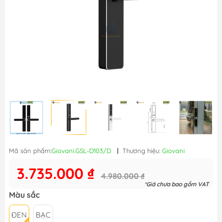
Mã sản phẩm:
Giovani.GSL-D103/D
|
Thương hiệu:
Giovani
3.735.000 ₫
4.980.000 ₫
*Giá chưa bao gồm VAT
Màu sắc
ĐEN
BẠC