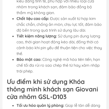
kiểu dáng tinh tế, phù hợp với nhiều loại cửa
nhôm trong khách sạn, đảm bảo đồng bộ
thẩm mỹ không gian.
Chất liệu cao cấp:
Được sản xuất từ hợp kim
chắc chắn, chống ăn mòn, chịu lực tốt, đảm bảo
độ bền trong quá trình sử dụng lâu dài.
Tiết kiệm năng lượng:
Sử dụng pin dung lượng
cao, thời gian hoạt động kéo dài, đồng thời có
cảnh báo khi pin yếu để thuận tiện cho việc thay
thế.
Bảo mật cao:
Công nghệ mã hóa tiên tiến, hạn
chế tối đa rủi ro sao chép thẻ từ hay xâm nhập
trái phép.
Ưu điểm khi sử dụng Khóa
thông minh khách sạn Giovani
cửa nhôm GSL-D103
Tối ưu hóa quản lý phòng:
Giúp lễ tân dễ dàng