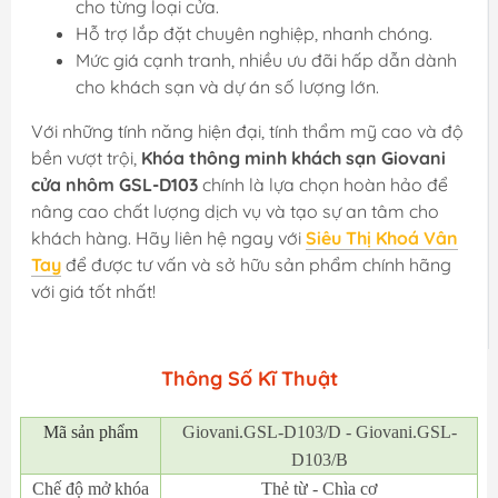
cho từng loại cửa.
Hỗ trợ lắp đặt chuyên nghiệp, nhanh chóng.
Mức giá cạnh tranh, nhiều ưu đãi hấp dẫn dành
cho khách sạn và dự án số lượng lớn.
Với những tính năng hiện đại, tính thẩm mỹ cao và độ
bền vượt trội,
Khóa thông minh khách sạn Giovani
cửa nhôm GSL-D103
chính là lựa chọn hoàn hảo để
nâng cao chất lượng dịch vụ và tạo sự an tâm cho
khách hàng. Hãy liên hệ ngay với
Siêu Thị Khoá Vân
Tay
để được tư vấn và sở hữu sản phẩm chính hãng
với giá tốt nhất!
Thông Số Kĩ Thuật
Mã
sản phẩm
Giovani.GSL-D103/D - Giovani.GSL-
D103/B
Chế độ mở khóa
Thẻ từ - Chìa cơ