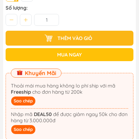
Số lượng:
THÊM VÀO GIỎ
MUA NGAY
Khuyến Mãi
Thoải mái mua hàng không lo phí ship với mã
Freeship
cho đơn hàng từ 200k
Sao chép
Nhập mã
DEAL50
để được giảm ngay 50k cho đơn
hàng từ 3.000.000đ
Sao chép