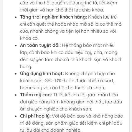
cấp và thu hồi quyền sử dụng thẻ từ, tiết kiệm
thời gian và hạn chế thất lạc chìa khóa.
Tăng trải nghiệm khách hàng:
Khách lưu trú
chỉ cần quét thẻ hoặc nhập mã số là có thể mở
cửa, nhanh chóng và tiện lợi hơn nhiều so với
khóa cơ.
An toàn tuyệt đối:
Hệ thống bảo mật nhiều
lớp, cảnh báo khi có dấu hiệu cạy phá, mang
đến sự yên tâm cho cả chủ khách sạn và khách
hàng.
Ứng dụng linh hoạt:
Không chỉ phù hợp cho
khách sạn, GSL-D103 còn được nhiều resort,
homestay và căn hộ cho thuê lựa chọn.
Thẩm mỹ cao:
Thiết kế tinh tế, gam màu hiện
đại giúp nâng tầm không gian nội thất, tạo dấu
ấn chuyên nghiệp cho khách sạn.
Chi phí hợp lý:
Với độ bền cao và khả năng bảo
trì dễ dàng, sản phẩm giúp tiết kiệm chi phí đầu
tư lâu dài cho doanh nghiệp.