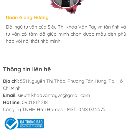
Hương Suri
Đoàn Giang Hương
Ngọc Anh
Mình rất ưng khi đến Siêu Thị Khóa Vân Tay.vn. Ở đây
Đội ngũ tư vấn của Siêu Thị Khóa Vân Tay.vn tận tình và
Mua đèn tại Siêu Thị Khóa Vân Tay.vn mình hoàn toàn
có rất nhiều mặt hàng phong phú, tha hồ lựa chọn.
tư vấn có tâm đã giúp mình chọn được mẫu đèn phù
yên tâm với chính sách bảo hành 24 tháng tại nhà. Bạn
Nhân viên chuyên nghiệp, nhiệt tình. Chúc Hati ngày
hợp với nội thất nhà mình
kĩ thuật lắp đặt rất cận thận và chu đáo
càng phát triển.
Thông tin liên hệ
Địa chỉ:
551 Nguyễn Thị Thập, Phường Tân Hưng, Tp. Hồ
Chí Minh
Email:
sieuthikhoavantayvn@gmail.com
Hotline:
0901 812 218
Công Ty TNHH Hati Homes - MST: 0318 033 575