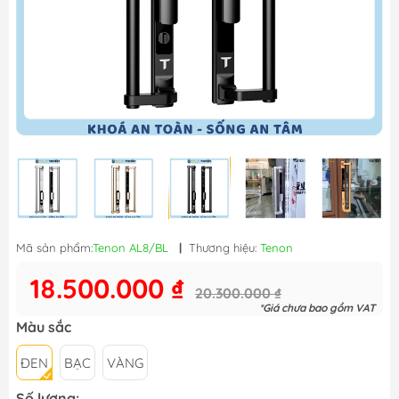
Mã sản phẩm:
Tenon AL8/BL
|
Thương hiệu:
Tenon
18.500.000 ₫
20.300.000 ₫
*Giá chưa bao gồm VAT
Màu sắc
ĐEN
BẠC
VÀNG
Số lượng: