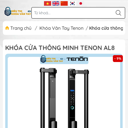
Trang chủ
/
Khóa Vân Tay Tenon
/
Khóa cửa thông m
KHÓA CỬA THÔNG MINH TENON AL8
- 9%