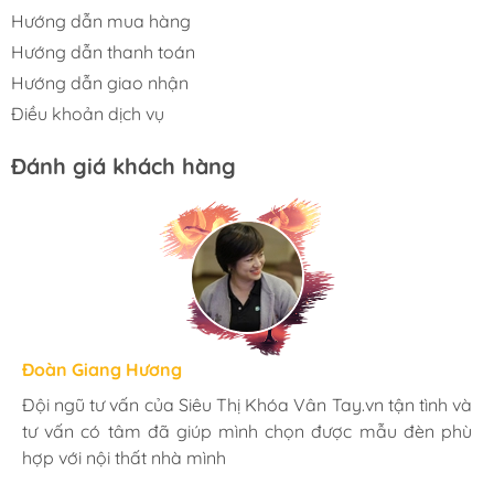
Hướng dẫn mua hàng
Hướng dẫn thanh toán
Hướng dẫn giao nhận
Điều khoản dịch vụ
Đánh giá khách hàng
Hương Suri
Đoàn Giang Hương
Ngọc Anh
Mình rất ưng khi đến Siêu Thị Khóa Vân Tay.vn. Ở đây
Đội ngũ tư vấn của Siêu Thị Khóa Vân Tay.vn tận tình và
Mua đèn tại Siêu Thị Khóa Vân Tay.vn mình hoàn toàn
có rất nhiều mặt hàng phong phú, tha hồ lựa chọn.
tư vấn có tâm đã giúp mình chọn được mẫu đèn phù
yên tâm với chính sách bảo hành 24 tháng tại nhà. Bạn
Nhân viên chuyên nghiệp, nhiệt tình. Chúc Hati ngày
hợp với nội thất nhà mình
kĩ thuật lắp đặt rất cận thận và chu đáo
càng phát triển.