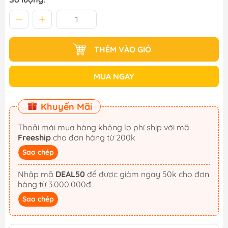
THÊM VÀO GIỎ
MUA NGAY
Khuyến Mãi
Thoải mái mua hàng không lo phí ship với mã
Freeship
cho đơn hàng từ 200k
Sao chép
Nhập mã
DEAL50
để được giảm ngay 50k cho đơn
hàng từ 3.000.000đ
Sao chép