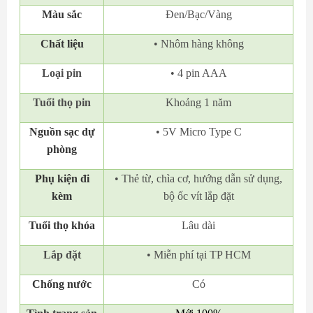
Màu sắc
Đen/Bạc/Vàng
Chất liệu
• Nhôm hàng không
Loại pin
• 4 pin AAA
Tuổi thọ pin
Khoảng 1 năm
Nguồn sạc dự
• 5V Micro Type C
phòng
Phụ kiện đi
• Thẻ từ, chìa cơ, hướng dẫn sử dụng,
kèm
bộ ốc vít lắp đặt
Tuổi thọ khóa
Lâu dài
Lắp đặt
• Miễn phí tại TP HCM
Chống nước
Có