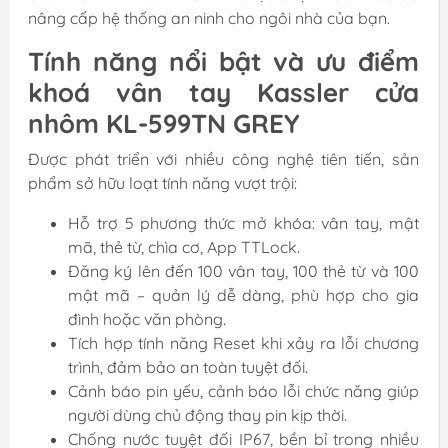
nâng cấp hệ thống an ninh cho ngôi nhà của bạn.
Tính năng nổi bật và ưu điểm
khoá vân tay Kassler cửa
nhôm KL-599TN GREY
Được phát triển với nhiều công nghệ tiên tiến, sản
phẩm sở hữu loạt tính năng vượt trội:
Hỗ trợ 5 phương thức mở khóa: vân tay, mật
mã, thẻ từ, chìa cơ, App TTLock.
Đăng ký lên đến 100 vân tay, 100 thẻ từ và 100
mật mã – quản lý dễ dàng, phù hợp cho gia
đình hoặc văn phòng.
Tích hợp tính năng Reset khi xảy ra lỗi chương
trình, đảm bảo an toàn tuyệt đối.
Cảnh báo pin yếu, cảnh báo lỗi chức năng giúp
người dùng chủ động thay pin kịp thời.
Chống nước tuyệt đối IP67, bền bỉ trong nhiều