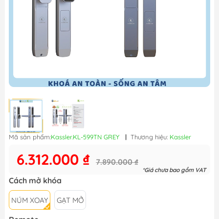
Mã sản phẩm:
Kassler.KL-599TN GREY
|
Thương hiệu:
Kassler
6.312.000 ₫
7.890.000 ₫
*Giá chưa bao gồm VAT
Cách mở khóa
NÚM XOAY
GẠT MỞ