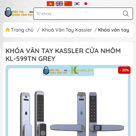
Trang chủ
/
Khoá Vân Tay Kassler
/
Khóa vân tay K
KHÓA VÂN TAY KASSLER CỬA NHÔM
KL-599TN GREY
- 20%