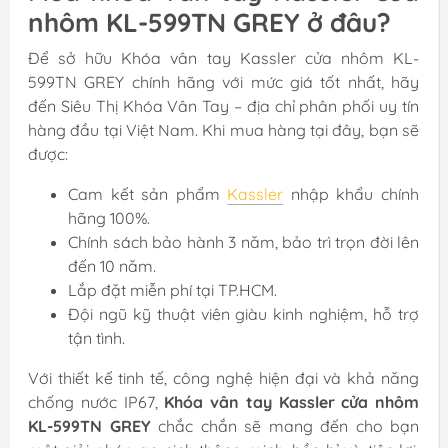
nhôm KL-599TN GREY ở đâu?
Để sở hữu Khóa vân tay Kassler cửa nhôm KL-
599TN GREY chính hãng với mức giá tốt nhất, hãy
đến Siêu Thị Khóa Vân Tay – địa chỉ phân phối uy tín
hàng đầu tại Việt Nam. Khi mua hàng tại đây, bạn sẽ
được:
Cam kết sản phẩm
Kassler
nhập khẩu chính
hãng 100%.
Chính sách bảo hành 3 năm, bảo trì trọn đời lên
đến 10 năm.
Lắp đặt miễn phí tại TP.HCM.
Đội ngũ kỹ thuật viên giàu kinh nghiệm, hỗ trợ
tận tình.
Với thiết kế tinh tế, công nghệ hiện đại và khả năng
chống nước IP67,
Khóa vân tay Kassler cửa nhôm
KL-599TN GREY
chắc chắn sẽ mang đến cho bạn