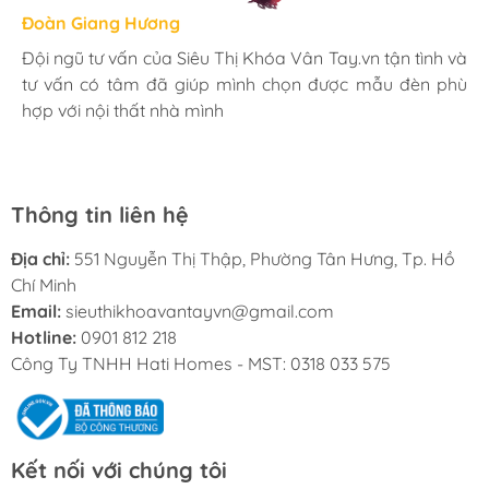
Hương Suri
Đoàn Giang Hương
Ngọc Anh
Mình rất ưng khi đến Siêu Thị Khóa Vân Tay.vn. Ở đây
Đội ngũ tư vấn của Siêu Thị Khóa Vân Tay.vn tận tình và
Mua đèn tại Siêu Thị Khóa Vân Tay.vn mình hoàn toàn
có rất nhiều mặt hàng phong phú, tha hồ lựa chọn.
tư vấn có tâm đã giúp mình chọn được mẫu đèn phù
yên tâm với chính sách bảo hành 24 tháng tại nhà. Bạn
Nhân viên chuyên nghiệp, nhiệt tình. Chúc Hati ngày
hợp với nội thất nhà mình
kĩ thuật lắp đặt rất cận thận và chu đáo
càng phát triển.
Thông tin liên hệ
Địa chỉ:
551 Nguyễn Thị Thập, Phường Tân Hưng, Tp. Hồ
Chí Minh
Email:
sieuthikhoavantayvn@gmail.com
Hotline:
0901 812 218
Công Ty TNHH Hati Homes - MST: 0318 033 575
Kết nối với chúng tôi