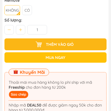
Remote
KHÔNG
CÓ
Số lượng:
THÊM VÀO GIỎ
MUA NGAY
Khuyến Mãi
Thoải mái mua hàng không lo phí ship với mã
Freeship
cho đơn hàng từ 200k
Sao chép
Nhập mã
DEAL50
để được giảm ngay 50k cho đơn
hàng từ 3.000.000đ