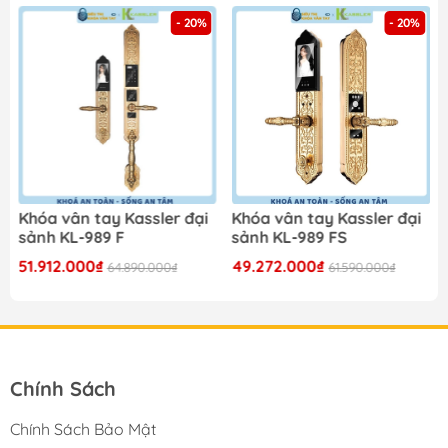
- 20%
- 20%
Khóa vân tay Kassler đại
Khóa vân tay Kassler đại
sảnh KL-989 F
sảnh KL-989 FS
51.912.000₫
49.272.000₫
64.890.000₫
61.590.000₫
Chính Sách
Chính Sách Bảo Mật