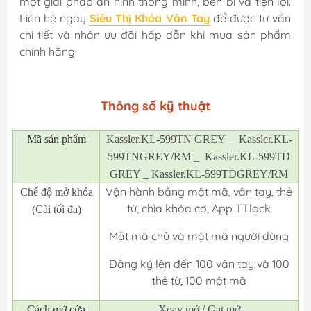
một giải pháp an ninh thông minh, bền bỉ và tiện lợi.
Liên hệ ngay
Siêu Thị Khóa Vân Tay
để được tư vấn
chi tiết và nhận ưu đãi hấp dẫn khi mua sản phẩm
chính hãng.
Thông số kỹ thuật
Mã
sản phẩm
Kassler.KL-599TN GREY _ Kassler.KL-
599TNGREY/RM _ Kassler.KL-599TD
GREY _ Kassler.KL-599TDGREY/RM
Vận hành bằng mật mã, vân tay, thẻ
Chế độ mở khóa
từ, chìa khóa cơ, App TTlock
(Cài tối đa)
Mặt mã chủ và mật mã người dùng
Đăng ký lên đến 100 vân tay và 100
thẻ từ, 100 mật mã
Cách mở cửa
Xoay mở / Gạt mở