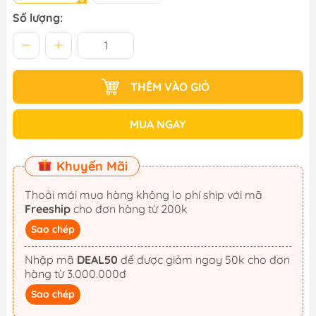
Số lượng:
THÊM VÀO GIỎ
MUA NGAY
Khuyến Mãi
Thoải mái mua hàng không lo phí ship với mã
Freeship
cho đơn hàng từ 200k
Sao chép
Nhập mã
DEAL50
để được giảm ngay 50k cho đơn
hàng từ 3.000.000đ
Sao chép