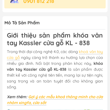
0901 812 218
Mô Tả Sản Phẩm
Giới thiệu sản phẩm khóa vân
tay Kassler cửa gỗ KL - 838
Trong thời đại công nghệ 4.0, các dòng
khoá vân tay
cửa gỗ
ngày càng trở thành xu hướng lựa chọn của
nhiều gia đình. Nổi bật trong phân khúc này,
khóa
vân tay Kassler cửa gỗ KL-838
là sản phẩm được
thiết kế với công nghệ tiên tiến, mang lại sự tiện nghi,
sang trọng và an toàn tuyệt đối cho không gian
sống.
Xem thêm:
Gợi ý các mẫu khoá thông minh cho cửa
nhôm xingfa, cửa sắt