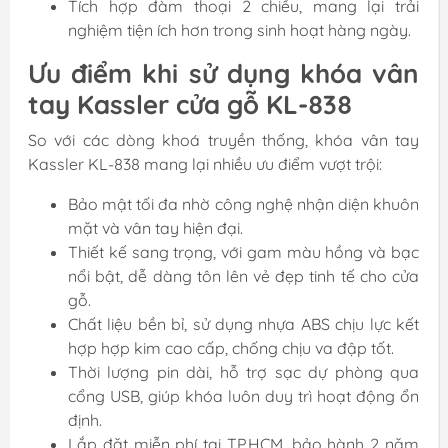
Tích hợp đàm thoại 2 chiều, mang lại trải
nghiệm tiện ích hơn trong sinh hoạt hàng ngày.
Ưu điểm khi sử dụng khóa vân
tay Kassler cửa gỗ KL-838
So với các dòng khoá truyền thống, khóa vân tay
Kassler KL-838 mang lại nhiều ưu điểm vượt trội:
Bảo mật tối đa nhờ công nghệ nhận diện khuôn
mặt và vân tay hiện đại.
Thiết kế sang trọng, với gam màu hồng và bạc
nổi bật, dễ dàng tôn lên vẻ đẹp tinh tế cho cửa
gỗ.
Chất liệu bền bỉ, sử dụng nhựa ABS chịu lực kết
hợp hợp kim cao cấp, chống chịu va đập tốt.
Thời lượng pin dài, hỗ trợ sạc dự phòng qua
cổng USB, giúp khóa luôn duy trì hoạt động ổn
định.
Lắp đặt miễn phí tại TP.HCM, bảo hành 2 năm