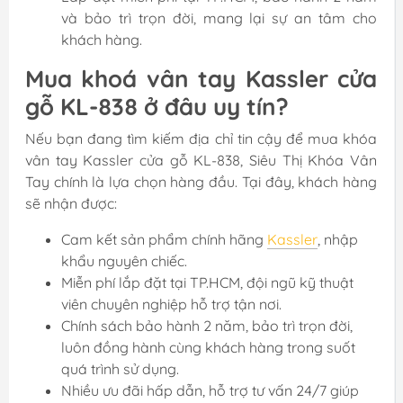
và bảo trì trọn đời, mang lại sự an tâm cho
khách hàng.
Mua khoá vân tay Kassler cửa
gỗ KL-838 ở đâu uy tín?
Nếu bạn đang tìm kiếm địa chỉ tin cậy để mua khóa
vân tay Kassler cửa gỗ KL-838, Siêu Thị Khóa Vân
Tay chính là lựa chọn hàng đầu. Tại đây, khách hàng
sẽ nhận được:
Cam kết sản phẩm chính hãng
Kassler
, nhập
khẩu nguyên chiếc.
Miễn phí lắp đặt tại TP.HCM, đội ngũ kỹ thuật
viên chuyên nghiệp hỗ trợ tận nơi.
Chính sách bảo hành 2 năm, bảo trì trọn đời,
luôn đồng hành cùng khách hàng trong suốt
quá trình sử dụng.
Nhiều ưu đãi hấp dẫn, hỗ trợ tư vấn 24/7 giúp