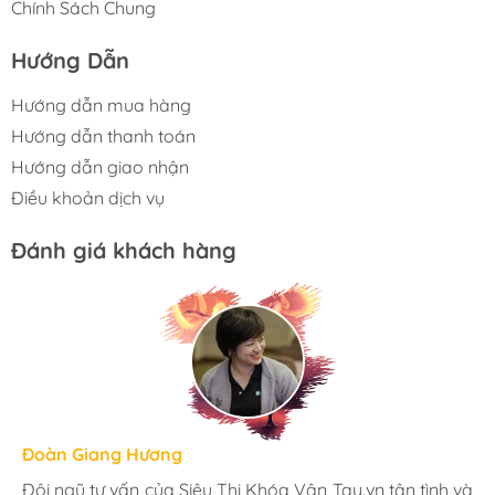
Chính Sách Chung
Hướng Dẫn
Hướng dẫn mua hàng
Hướng dẫn thanh toán
Hướng dẫn giao nhận
Điều khoản dịch vụ
Đánh giá khách hàng
Hương Suri
Đoàn Giang Hương
Ngọc Anh
Mình rất ưng khi đến Siêu Thị Khóa Vân Tay.vn. Ở đây
Đội ngũ tư vấn của Siêu Thị Khóa Vân Tay.vn tận tình và
Mua đèn tại Siêu Thị Khóa Vân Tay.vn mình hoàn toàn