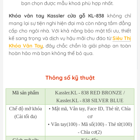
bạn chọn được mẫu khoá phù hợp nhất.
Khóa vân tay Kassler cửa gỗ KL-838
không chỉ
mang lại sự tiện nghi hiện đại mà còn nâng tầm đẳng
cấp cho ngôi nhà. Với khả năng bảo mật tối ưu, thiết
kế sang trọng và dịch vụ hậu mãi chu đáo từ
Siêu Thị
Khóa Vân Tay
, đây chắc chắn là giải pháp an toàn
hoàn hảo mà bạn không thể bỏ qua.
Thông số kỹ thuật
Mã
sản phẩm
Kassler.KL - 838 RED BRONZE /
Kassler.KL - 838 SILVER BLUE
Chế độ mở khóa
• Mật mã, Vân tay, Face ID, Thẻ từ, Chìa
(Cài tối đa)
cơ
• Vân tay(100) - Mã số(100) - Thẻ từ(100)
- Chìa cơ(2)