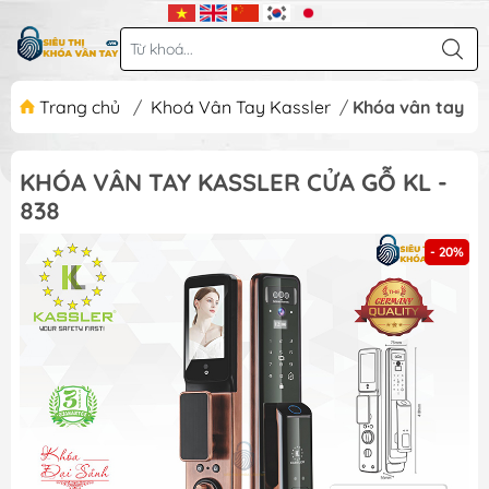
Trang chủ
/
Khoá Vân Tay Kassler
/
Khóa vân tay Kas
KHÓA VÂN TAY KASSLER CỬA GỖ KL -
838
- 20%