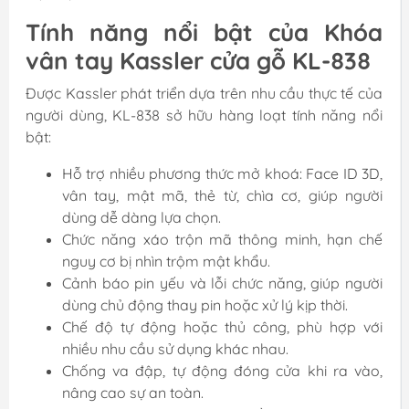
Tính năng nổi bật của Khóa
vân tay Kassler cửa gỗ KL-838
Được Kassler phát triển dựa trên nhu cầu thực tế của
người dùng, KL-838 sở hữu hàng loạt tính năng nổi
bật:
Hỗ trợ nhiều phương thức mở khoá: Face ID 3D,
vân tay, mật mã, thẻ từ, chìa cơ, giúp người
dùng dễ dàng lựa chọn.
Chức năng xáo trộn mã thông minh, hạn chế
nguy cơ bị nhìn trộm mật khẩu.
Cảnh báo pin yếu và lỗi chức năng, giúp người
dùng chủ động thay pin hoặc xử lý kịp thời.
Chế độ tự động hoặc thủ công, phù hợp với
nhiều nhu cầu sử dụng khác nhau.
Chống va đập, tự động đóng cửa khi ra vào,
nâng cao sự an toàn.