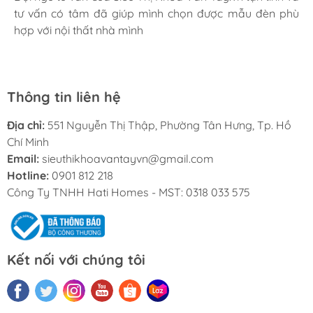
có rất nhiều mặt hàng phong phú, tha hồ lựa chọn.
tư vấn có tâm đã giúp mình chọn được mẫu đèn phù
yên tâm với chính sách bảo hành 24 tháng tại nhà. Bạn
Nhân viên chuyên nghiệp, nhiệt tình. Chúc Hati ngày
hợp với nội thất nhà mình
kĩ thuật lắp đặt rất cận thận và chu đáo
càng phát triển.
Thông tin liên hệ
Địa chỉ:
551 Nguyễn Thị Thập, Phường Tân Hưng, Tp. Hồ
Chí Minh
Email:
sieuthikhoavantayvn@gmail.com
Hotline:
0901 812 218
Công Ty TNHH Hati Homes - MST: 0318 033 575
Kết nối với chúng tôi