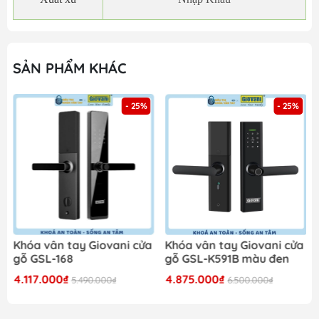
SẢN PHẨM KHÁC
- 25%
- 25%
Khóa vân tay Giovani cửa
Khóa vân tay Giovani cửa
gỗ GSL-168
gỗ GSL-K591B màu đen
4.117.000₫
4.875.000₫
5.490.000₫
6.500.000₫