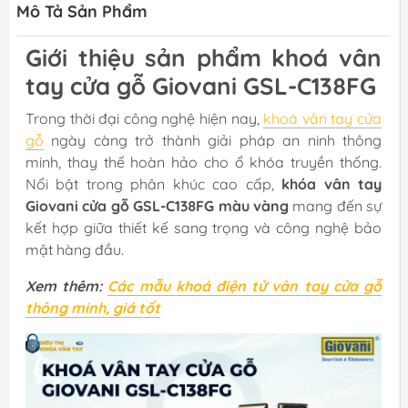
Mô Tả Sản Phẩm
Giới thiệu sản phẩm khoá vân
tay cửa gỗ Giovani GSL-C138FG
Trong thời đại công nghệ hiện nay,
khoá vân tay cửa
gỗ
ngày càng trở thành giải pháp an ninh thông
minh, thay thế hoàn hảo cho ổ khóa truyền thống.
Nổi bật trong phân khúc cao cấp,
khóa vân tay
Giovani cửa gỗ GSL-C138FG màu vàng
mang đến sự
kết hợp giữa thiết kế sang trọng và công nghệ bảo
mật hàng đầu.
Xem thêm:
Các mẫu khoá điện tử vân tay cửa gỗ
thông minh, giá tốt