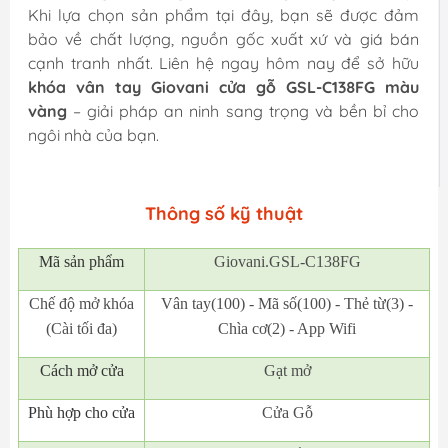
Khi lựa chọn sản phẩm tại đây, bạn sẽ được đảm
bảo về chất lượng, nguồn gốc xuất xứ và giá bán
cạnh tranh nhất. Liên hệ ngay hôm nay để sở hữu
khóa vân tay Giovani cửa gỗ GSL-C138FG màu
vàng
– giải pháp an ninh sang trọng và bền bỉ cho
ngôi nhà của bạn.
Thông số kỹ thuật
Mã
sản phẩm
Giovani.GSL-C138FG
Chế độ mở khóa
Vân tay(100) - Mã số(100) - Thẻ từ(3) -
(Cài tối đa)
Chìa cơ(2) - App Wifi
Cách mở cửa
Gạt mở
Phù hợp cho cửa
Cửa Gỗ