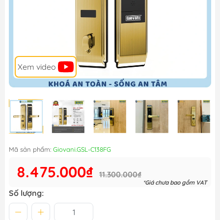
Xem video
Mã sản phẩm:
Giovani.GSL-C138FG
8.475.000₫
11.300.000₫
*Giá chưa bao gồm VAT
Số lượng: