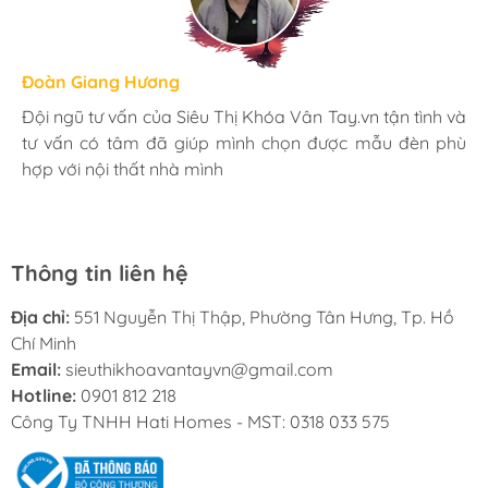
Hương Suri
Đoàn Giang Hương
Ngọc Anh
Mình rất ưng khi đến Siêu Thị Khóa Vân Tay.vn. Ở đây
Đội ngũ tư vấn của Siêu Thị Khóa Vân Tay.vn tận tình và
Mua đèn tại Siêu Thị Khóa Vân Tay.vn mình hoàn toàn
có rất nhiều mặt hàng phong phú, tha hồ lựa chọn.
tư vấn có tâm đã giúp mình chọn được mẫu đèn phù
yên tâm với chính sách bảo hành 24 tháng tại nhà. Bạn
Nhân viên chuyên nghiệp, nhiệt tình. Chúc Hati ngày
hợp với nội thất nhà mình
kĩ thuật lắp đặt rất cận thận và chu đáo
càng phát triển.
Thông tin liên hệ
Địa chỉ:
551 Nguyễn Thị Thập, Phường Tân Hưng, Tp. Hồ
Chí Minh
Email:
sieuthikhoavantayvn@gmail.com
Hotline:
0901 812 218
Công Ty TNHH Hati Homes - MST: 0318 033 575