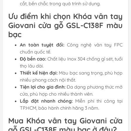
cắt, bền chắc trong quá trình sử dụng.
Ưu điểm khi chọn Khóa vân tay
Giovani cửa gỗ GSL-C138F màu
bạc
An toàn tuyệt đối:
Công nghệ vân tay FPC
chuẩn quốc tế.
Độ bền cao:
Chất liệu Inox 304 chống gỉ sét, tuổi
thọ lâu dài.
Thiết kế hiện đại:
Màu bạc sang trọng, phù hợp
nhiều phong cách nội thất.
Tiện lợi cho gia đình:
Đa dạng phương thức mở
cửa, phù hợp cho nhiều thành viên.
Lắp đặt nhanh chóng:
Miễn phí thi công tại
TP.HCM, bảo hành chính hãng 3 năm.
Mua Khóa vân tay Giovani cửa
gỗ GSL-C138F màu bạc ở đâu?