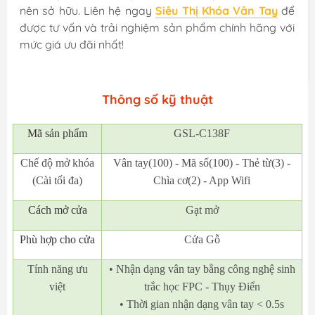
nên sở hữu. Liên hệ ngay
Siêu Thị Khóa Vân Tay
để
được tư vấn và trải nghiệm sản phẩm chính hãng với
mức giá ưu đãi nhất!
Thông số kỹ thuật
Mã
sản phẩm
GSL-C138F
Chế độ mở khóa
Vân tay(100) - Mã số(100) - Thẻ từ(3) -
(Cài tối đa)
Chìa cơ(2) - App Wifi
Cách mở cửa
Gạt mở
Phù hợp cho cửa
Cửa Gỗ
Tính năng ưu
• Nhận dạng vân tay bằng công nghệ sinh
việt
trắc học FPC - Thụy Điển
• Thời gian nhận dạng vân tay < 0.5s