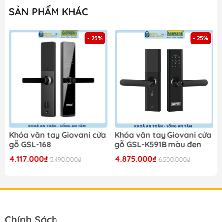
SẢN PHẨM KHÁC
- 25%
- 25%
Khóa vân tay Giovani cửa
Khóa vân tay Giovani cửa
gỗ GSL-168
gỗ GSL-K591B màu đen
4.117.000₫
4.875.000₫
5.490.000₫
6.500.000₫
Chính Sách