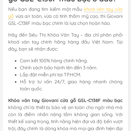
Nếu bạn đang tìm kiếm một mẫu
khoá vân tay cửa
gỗ
vừa an toàn, vừa có tính thẩm mỹ cao, thì Giovani
GSL-C138F màu bạc chính là lựa chọn hoàn hảo.
Hãy đến Siêu Thị Khóa Vân Tay – địa chỉ phân phối
khoá vân tay chính hãng hàng đầu Việt Nam. Tại
đây, bạn sẽ nhận được:
Cam kết 100% hàng chính hãng.
Chính sách bảo hành lên đến 3 năm.
Lắp đặt miễn phí tại TP.HCM.
Hỗ trợ tư vấn 24/7, giao hàng nhanh chóng
toàn quốc.
Khóa vân tay Giovani cửa gỗ GSL-C138F màu bạc
không chỉ là thiết bị bảo vệ an toàn cho ngôi nhà mà
còn là điểm nhấn nâng tầm không gian sống. Với
thiết kế sang trọng, tính năng hiện đại và độ bền vượt
trội, đây chính là dòng khóa mà mọi gia đình hiện đại