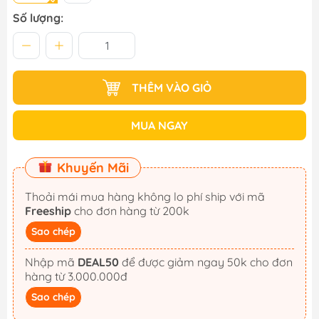
Số lượng:
THÊM VÀO GIỎ
MUA NGAY
Khuyến Mãi
Thoải mái mua hàng không lo phí ship với mã
Freeship
cho đơn hàng từ 200k
Sao chép
Nhập mã
DEAL50
để được giảm ngay 50k cho đơn
hàng từ 3.000.000đ
Sao chép