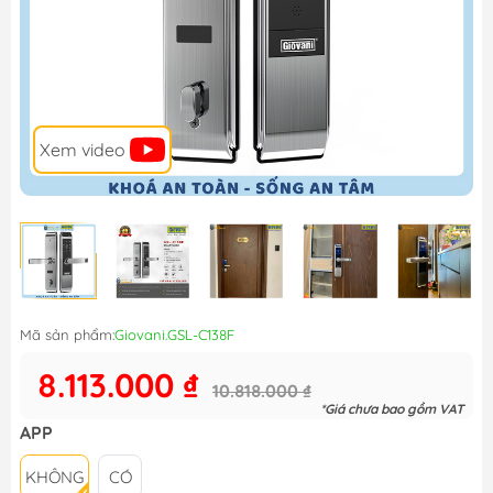
Xem video
Mã sản phẩm:
Giovani.GSL-C138F
8.113.000 ₫
10.818.000 ₫
*Giá chưa bao gồm VAT
APP
KHÔNG
CÓ