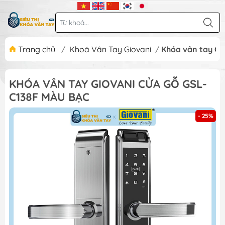
Trang chủ
/
Khoá Vân Tay Giovani
/
Khóa vân tay Gi
KHÓA VÂN TAY GIOVANI CỬA GỖ GSL-
C138F MÀU BẠC
- 25%