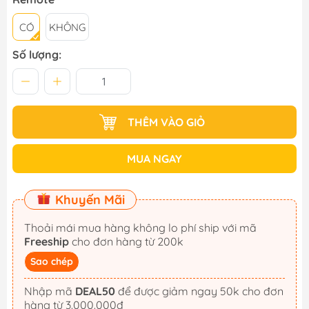
CÓ
KHÔNG
Số lượng:
THÊM VÀO GIỎ
MUA NGAY
Khuyến Mãi
Thoải mái mua hàng không lo phí ship với mã
Freeship
cho đơn hàng từ 200k
Sao chép
Nhập mã
DEAL50
để được giảm ngay 50k cho đơn
hàng từ 3.000.000đ