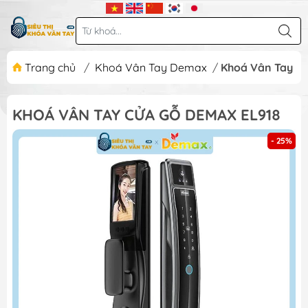
Trang chủ
/
Khoá Vân Tay Demax
/
Khoá Vân Tay C
KHOÁ VÂN TAY CỬA GỖ DEMAX EL918
- 25%