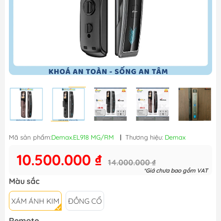
Mã sản phẩm:
Demax.EL918 MG/RM
|
Thương hiệu:
Demax
10.500.000 ₫
14.000.000 ₫
*Giá chưa bao gồm VAT
Màu sắc
XÁM ÁNH KIM
ĐỒNG CỔ
Remote