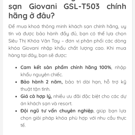
sạn Giovani GSL-T503 chính
hãng ở đâu?
Để mua khoá thông minh khách sạn chính hãng, uy
tín và được bảo hành đầy đủ, bạn có thể lựa chọn
Siêu Thị Khóa Vân Tay – đơn vị phân phối các dòng
khóa Giovani nhập khẩu chất lượng cao. Khi mua
hàng tại đây, bạn sẽ được:
Cam kết sản phẩm chính hãng 100%
, nhập
khẩu nguyên chiếc.
Bảo hành 2 năm,
bảo trì dài hạn, hỗ trợ kỹ
thuật tận tình.
Giá cả hợp lý,
nhiều ưu đãi đặc biệt cho các dự
án khách sạn và resort.
Đội ngũ tư vấn chuyên nghiệp
, giúp bạn lựa
chọn giải pháp khóa phù hợp với nhu cầu thực
tế.