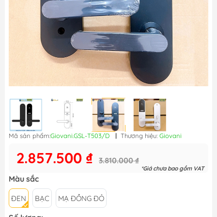
Mã sản phẩm:
Giovani.GSL-T503/D
|
Thương hiệu:
Giovani
2.857.500 ₫
3.810.000 ₫
*Giá chưa bao gồm VAT
Màu sắc
ĐEN
BẠC
MẠ ĐỒNG ĐỎ