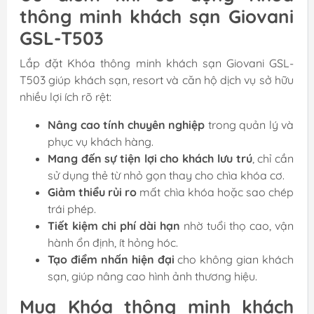
thông minh khách sạn Giovani
GSL-T503
Lắp đặt Khóa thông minh khách sạn Giovani GSL-
T503 giúp khách sạn, resort và căn hộ dịch vụ sở hữu
nhiều lợi ích rõ rệt:
Nâng cao tính chuyên nghiệp
trong quản lý và
phục vụ khách hàng.
Mang đến sự tiện lợi cho khách lưu trú
, chỉ cần
sử dụng thẻ từ nhỏ gọn thay cho chìa khóa cơ.
Giảm thiểu rủi ro
mất chìa khóa hoặc sao chép
trái phép.
Tiết kiệm chi phí dài hạn
nhờ tuổi thọ cao, vận
hành ổn định, ít hỏng hóc.
Tạo điểm nhấn hiện đại
cho không gian khách
sạn, giúp nâng cao hình ảnh thương hiệu.
Mua Khóa thông minh khách