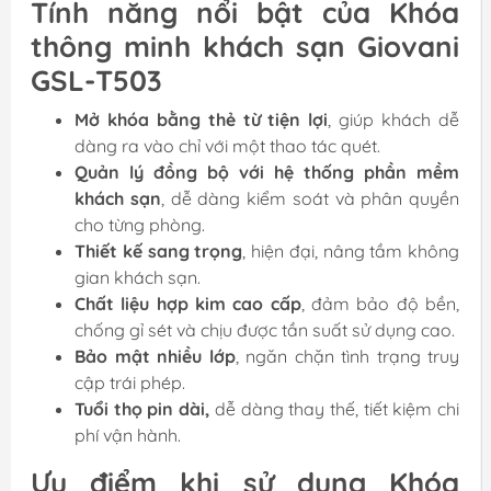
Tính năng nổi bật của Khóa
thông minh khách sạn Giovani
GSL-T503
Mở khóa bằng thẻ từ tiện lợi
, giúp khách dễ
dàng ra vào chỉ với một thao tác quét.
Quản lý đồng bộ với hệ thống phần mềm
khách sạn
, dễ dàng kiểm soát và phân quyền
cho từng phòng.
Thiết kế sang trọng
, hiện đại, nâng tầm không
gian khách sạn.
Chất liệu hợp kim cao cấp
, đảm bảo độ bền,
chống gỉ sét và chịu được tần suất sử dụng cao.
Bảo mật nhiều lớp
, ngăn chặn tình trạng truy
cập trái phép.
Tuổi thọ pin dài,
dễ dàng thay thế, tiết kiệm chi
phí vận hành.
Ưu điểm khi sử dụng Khóa