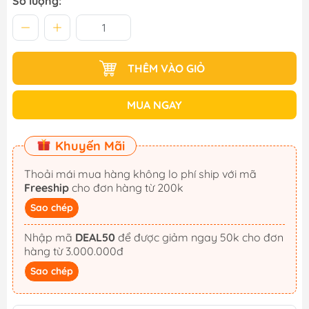
Số lượng:
THÊM VÀO GIỎ
MUA NGAY
Khuyến Mãi
Thoải mái mua hàng không lo phí ship với mã
Freeship
cho đơn hàng từ 200k
Sao chép
Nhập mã
DEAL50
để được giảm ngay 50k cho đơn
hàng từ 3.000.000đ
Sao chép