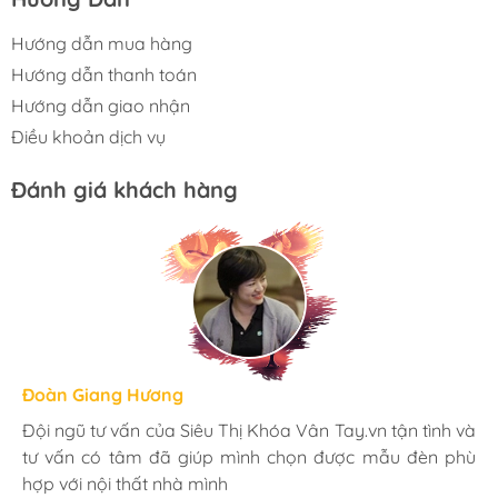
Hướng dẫn mua hàng
Hướng dẫn thanh toán
Hướng dẫn giao nhận
Điều khoản dịch vụ
Đánh giá khách hàng
Hương Suri
Đoàn Giang Hương
Ngọc Anh
Mình rất ưng khi đến Siêu Thị Khóa Vân Tay.vn. Ở đây
Đội ngũ tư vấn của Siêu Thị Khóa Vân Tay.vn tận tình và
Mua đèn tại Siêu Thị Khóa Vân Tay.vn mình hoàn toàn
có rất nhiều mặt hàng phong phú, tha hồ lựa chọn.
tư vấn có tâm đã giúp mình chọn được mẫu đèn phù
yên tâm với chính sách bảo hành 24 tháng tại nhà. Bạn
Nhân viên chuyên nghiệp, nhiệt tình. Chúc Hati ngày
hợp với nội thất nhà mình
kĩ thuật lắp đặt rất cận thận và chu đáo