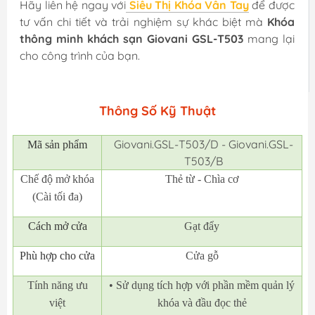
Hãy liên hệ ngay với
Siêu Thị Khóa Vân Tay
để được
tư vấn chi tiết và trải nghiệm sự khác biệt mà
Khóa
thông minh khách sạn Giovani GSL-T503
mang lại
cho công trình của bạn.
Thông Số Kỹ Thuật
Giovani.GSL-T503/D - Giovani.GSL-
Mã
sản phẩm
T503/B
Chế độ mở khóa
Thẻ từ - Chìa cơ
(Cài tối đa)
Cách mở cửa
Gạt đẩy
Phù hợp cho cửa
Cửa gỗ
Tính năng ưu
• Sử dụng tích hợp với phần mềm quản lý
việt
khóa và đầu đọc thẻ